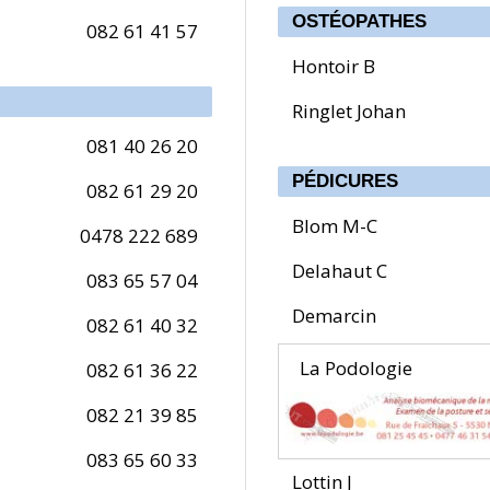
OSTÉOPATHES
082 61 41 57
Hontoir B
Ringlet Johan
081 40 26 20
PÉDICURES
082 61 29 20
Blom M-C
0478 222 689
Delahaut C
083 65 57 04
Demarcin
082 61 40 32
La Podologie
082 61 36 22
082 21 39 85
083 65 60 33
Lottin J