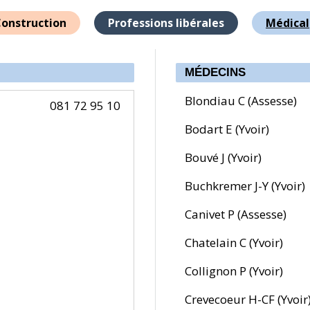
onstruction
Professions libérales
Médical
MÉDECINS
Blondiau C (Assesse)
081 72 95 10
Bodart E (Yvoir)
Bouvé J (Yvoir)
Buchkremer J-Y (Yvoir)
Canivet P (Assesse)
Chatelain C (Yvoir)
Collignon P (Yvoir)
Crevecoeur H-CF (Yvoir