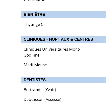
BIEN-ÊTRE
Thyange C
CLINIQUES - HÔPITAUX & CENTRES
Cliniques Universitaires Mont-
Godinne
Medi Meuse
DENTISTES
Bertrand L (Yvoir)
Debuisson (Assesse)