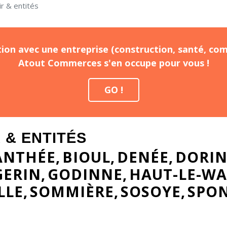
r & entités
ion avec une entreprise (construction, santé, com
Atout Commerces s'en occupe pour vous !
GO !
 & ENTITÉS
ANTHÉE
BIOUL
DENÉE
DORI
GERIN
GODINNE
HAUT-LE-WA
LLE
SOMMIÈRE
SOSOYE
SPO