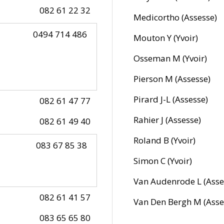
082 61 22 32
Medicortho (Assesse)
0494 714 486
Mouton Y (Yvoir)
Osseman M (Yvoir)
Pierson M (Assesse)
Pirard J-L (Assesse)
082 61 47 77
Rahier J (Assesse)
082 61 49 40
Roland B (Yvoir)
083 67 85 38
Simon C (Yvoir)
Van Audenrode L (Asse
082 61 41 57
Van Den Bergh M (Asse
083 65 65 80