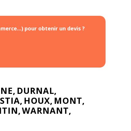
merce...) pour obtenir un devis ?
NNE
DURNAL
STIA
HOUX
MONT
NTIN
WARNANT