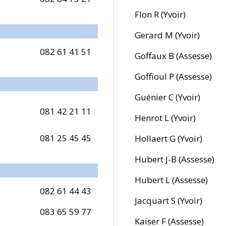
Flon R (Yvoir)
Gerard M (Yvoir)
082 61 41 51
Goffaux B (Assesse)
Goffioul P (Assesse)
Guénier C (Yvoir)
081 42 21 11
Henrot L (Yvoir)
081 25 45 45
Hollaert G (Yvoir)
Hubert J-B (Assesse)
Hubert L (Assesse)
082 61 44 43
Jacquart S (Yvoir)
083 65 59 77
Kaiser F (Assesse)