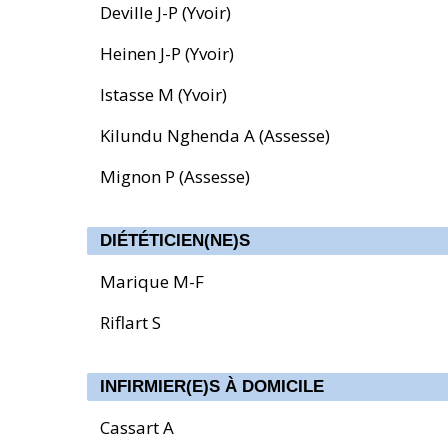
Deville J-P (Yvoir)
Heinen J-P (Yvoir)
Istasse M (Yvoir)
Kilundu Nghenda A (Assesse)
Mignon P (Assesse)
DIÉTÉTICIEN(NE)S
Marique M-F
Riflart S
INFIRMIER(E)S À DOMICILE
Cassart A