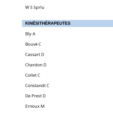
W S Sprlu
KINÉSITHÉRAPEUTES
Bly A
Bouvé C
Cassart D
Chardon D
Collet C
Constandt C
De Prest D
Ernoux M