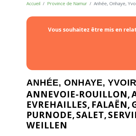
Accueil
Province de Namur
Anhée, Onhaye, Yvoi
Vous souhaitez être mis en relat
ANHÉE, ONHAYE, YVOIR
ANNEVOIE-ROUILLON
EVREHAILLES
FALAËN
PURNODE
SALET
SERVI
WEILLEN