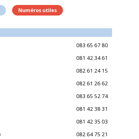
Numéros utiles
083 65 67 80
081 42 34 61
082 61 24 15
082 61 26 62
083 65 52 74
081 42 38 31
081 42 35 03
)
082 64 75 21