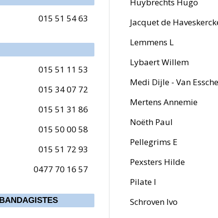
Huybrechts Hugo
015 51 54 63
Jacquet de Haveskerc
Lemmens L
Lybaert Willem
015 51 11 53
Medi Dijle - Van Essche
015 34 07 72
Mertens Annemie
015 51 31 86
Noëth Paul
015 50 00 58
Pellegrims E
015 51 72 93
Pexsters Hilde
0477 70 16 57
Pilate I
 BANDAGISTES
Schroven Ivo