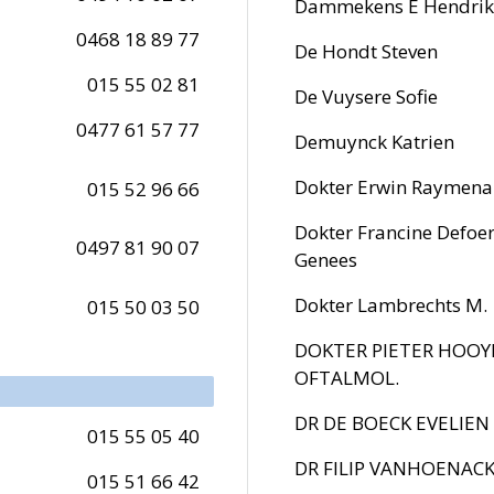
Dammekens E Hendrik
0468 18 89 77
De Hondt Steven
015 55 02 81
De Vuysere Sofie
0477 61 57 77
Demuynck Katrien
Dokter Erwin Raymena
015 52 96 66
Dokter Francine Defoe
0497 81 90 07
Genees
Dokter Lambrechts M.
015 50 03 50
DOKTER PIETER HOO
OFTALMOL.
DR DE BOECK EVELIEN
015 55 05 40
DR FILIP VANHOENAC
015 51 66 42