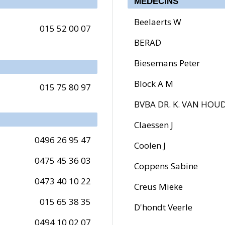
MÉDECINS
Beelaerts W
015 52 00 07
BERAD
Biesemans Peter
Block A M
015 75 80 97
BVBA DR. K. VAN HO
Claessen J
0496 26 95 47
Coolen J
0475 45 36 03
Coppens Sabine
0473 40 10 22
Creus Mieke
015 65 38 35
D'hondt Veerle
0494 10 02 07