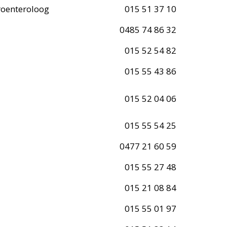
roenteroloog
015 51 37 10
0485 74 86 32
015 52 54 82
015 55 43 86
015 52 04 06
015 55 54 25
0477 21 60 59
015 55 27 48
015 21 08 84
015 55 01 97