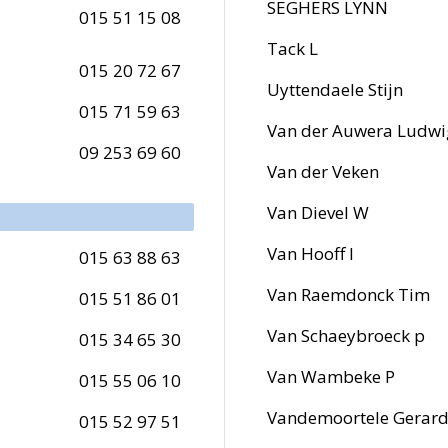
SEGHERS LYNN
015 51 15 08
Tack L
015 20 72 67
Uyttendaele Stijn
015 71 59 63
Van der Auwera Ludwi
09 253 69 60
Van der Veken
Van Dievel W
Van Hooff I
015 63 88 63
Van Raemdonck Tim
015 51 86 01
Van Schaeybroeck p
015 34 65 30
Van Wambeke P
015 55 06 10
Vandemoortele Gerar
015 52 97 51