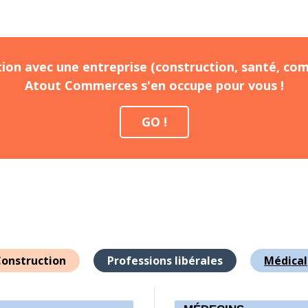
ion avec une entreprise (construction, santé, com
Atout Commerces s'en occupe pour vous !
GO !
onstruction
Professions libérales
Médical