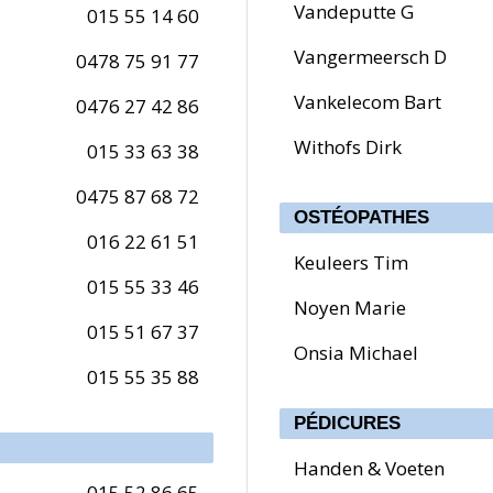
Vandeputte G
015 55 14 60
Vangermeersch D
0478 75 91 77
Vankelecom Bart
0476 27 42 86
Withofs Dirk
015 33 63 38
0475 87 68 72
OSTÉOPATHES
016 22 61 51
Keuleers Tim
015 55 33 46
Noyen Marie
015 51 67 37
Onsia Michael
015 55 35 88
PÉDICURES
Handen & Voeten
015 52 86 65