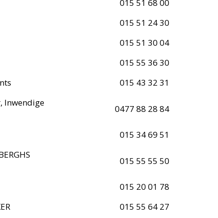
015 51 68 00
015 51 24 30
015 51 30 04
015 55 36 30
nts
015 43 32 31
r, Inwendige
0477 88 28 84
015 34 69 51
YBERGHS
015 55 55 50
015 20 01 78
KER
015 55 64 27