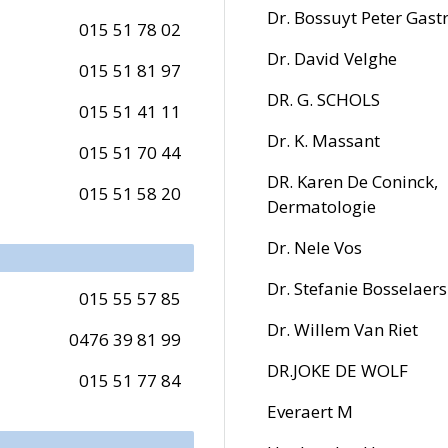
Dr. Bossuyt Peter Gast
015 51 78 02
Dr. David Velghe
015 51 81 97
DR. G. SCHOLS
015 51 41 11
Dr. K. Massant
015 51 70 44
DR. Karen De Coninck,
015 51 58 20
Dermatologie
Dr. Nele Vos
Dr. Stefanie Bosselaers
015 55 57 85
Dr. Willem Van Riet
0476 39 81 99
DR.JOKE DE WOLF
015 51 77 84
Everaert M