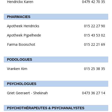
Hendrickx Karen
0479 42 70 35
PHARMACIES
Apotheek Hendricks
015 22 27 90
Apotheek Pijpelheide
015 43 53 02
Farma Booischot
015 22 21 69
PODOLOGUES
Vranken Kim
015 25 38 35
PSYCHOLOGUES
Griet Geeraert - Shekinah
0473 36 27 14
PSYCHOTHÉRAPEUTES & PSYCHANALYSTES