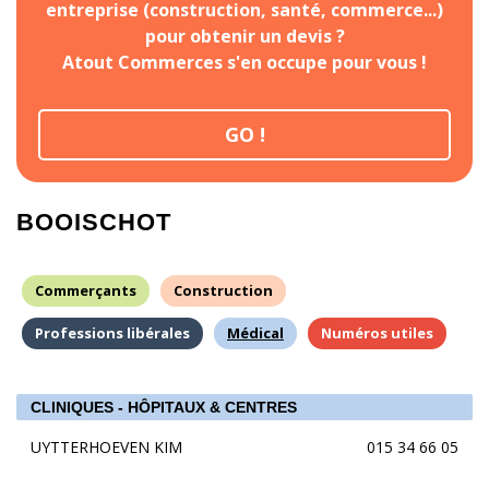
entreprise (construction, santé, commerce...)
pour obtenir un devis ?
Atout Commerces s'en occupe pour vous !
GO !
BOOISCHOT
Commerçants
Construction
Professions libérales
Médical
Numéros utiles
CLINIQUES - HÔPITAUX & CENTRES
UYTTERHOEVEN KIM
015 34 66 05