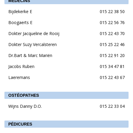
MÉDECINS
Bijdekerke E
015 22 38 50
Boogaerts E
015 22 56 76
Dokter Jacqueline de Rooij
015 22 43 70
Dokter Suzy Vercalsteren
015 25 22 46
Dr.Bart & Marc Mariën
015 22 91 20
Jacobs Ruben
015 34 47 81
Laeremans
015 22 43 67
OSTÉOPATHES
Wijns Danny D.O.
015 22 33 04
PÉDICURES