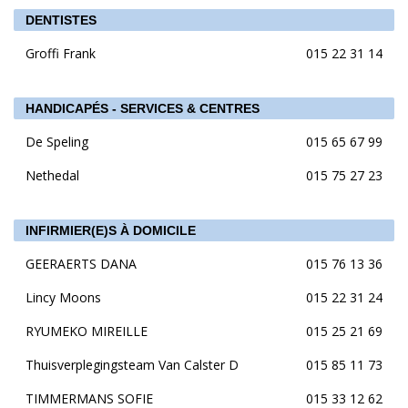
DENTISTES
Groffi Frank
015 22 31 14
HANDICAPÉS - SERVICES & CENTRES
De Speling
015 65 67 99
Nethedal
015 75 27 23
INFIRMIER(E)S À DOMICILE
GEERAERTS DANA
015 76 13 36
Lincy Moons
015 22 31 24
RYUMEKO MIREILLE
015 25 21 69
Thuisverplegingsteam Van Calster D
015 85 11 73
TIMMERMANS SOFIE
015 33 12 62