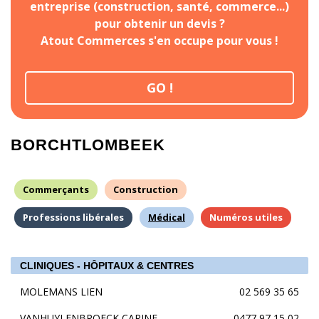
entreprise (construction, santé, commerce...)
pour obtenir un devis ?
Atout Commerces s'en occupe pour vous !
GO !
BORCHTLOMBEEK
Commerçants
Construction
Professions libérales
Médical
Numéros utiles
CLINIQUES - HÔPITAUX & CENTRES
MOLEMANS LIEN
02 569 35 65
VANHUYLENBROECK CARINE
0477 97 15 02