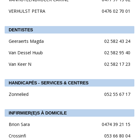
VERHULST PETRA
0476 02 70 01
DENTISTES
Geeraerts Magda
02 582 43 24
Van Dessel Huub
02 582 95 40
Van Keer N
02 582 17 23
HANDICAPÉS - SERVICES & CENTRES
Zonnelied
052 55 67 17
INFIRMIER(E)S À DOMICILE
Brion Sara
0474 39 21 15
Crossinfi
053 66 80 04