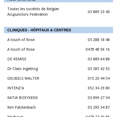
Toutes les sociétés de Belgian
03 889 23 40
Acupunctors Federation
CLINIQUES - HÔPITAUX & CENTRES
A touch of Rose
03 288 18 48
A touch of Rose
0478 48 56 16
DE REMISE
03 889 64 88
Dr Claes Ingebrog
03 283 42 92
GEUBELS WALTER
015 20 44 54
INTENZ'A
052 34 29 80
KATIA BOEYKENS
03 899 27 34
Kim Falckenbach
03 295 34 87
Medivoet
0478 27 40 86