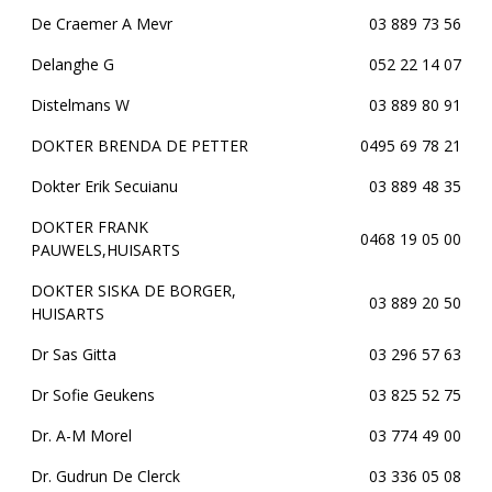
De Craemer A Mevr
03 889 73 56
Delanghe G
052 22 14 07
Distelmans W
03 889 80 91
DOKTER BRENDA DE PETTER
0495 69 78 21
Dokter Erik Secuianu
03 889 48 35
DOKTER FRANK
0468 19 05 00
PAUWELS,HUISARTS
DOKTER SISKA DE BORGER,
03 889 20 50
HUISARTS
Dr Sas Gitta
03 296 57 63
Dr Sofie Geukens
03 825 52 75
Dr. A-M Morel
03 774 49 00
Dr. Gudrun De Clerck
03 336 05 08