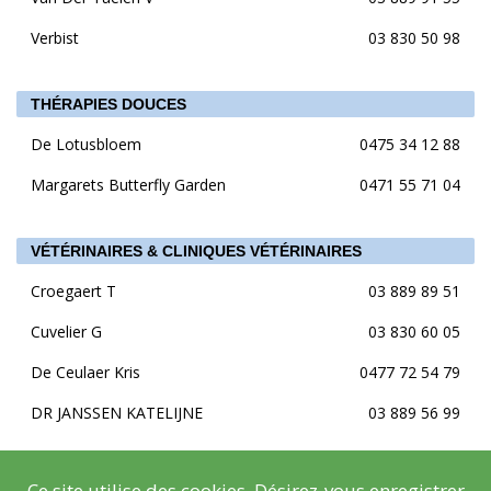
Verbist
03 830 50 98
THÉRAPIES DOUCES
De Lotusbloem
0475 34 12 88
Margarets Butterfly Garden
0471 55 71 04
VÉTÉRINAIRES & CLINIQUES VÉTÉRINAIRES
Croegaert T
03 889 89 51
Cuvelier G
03 830 60 05
De Ceulaer Kris
0477 72 54 79
DR JANSSEN KATELIJNE
03 889 56 99
Ce site utilise des cookies. Désirez-vous enregistrer