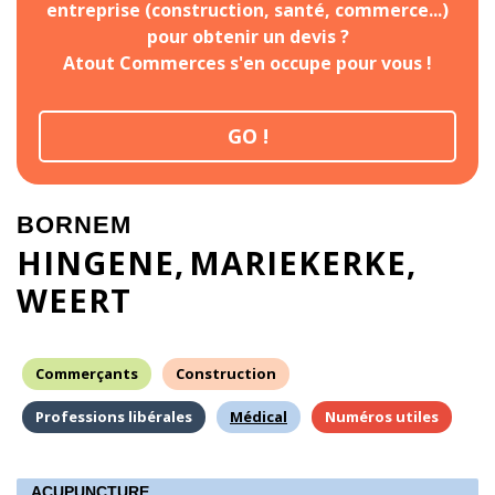
entreprise (construction, santé, commerce...)
pour obtenir un devis ?
Atout Commerces s'en occupe pour vous !
GO !
BORNEM
HINGENE
MARIEKERKE
WEERT
Commerçants
Construction
Professions libérales
Médical
Numéros utiles
ACUPUNCTURE