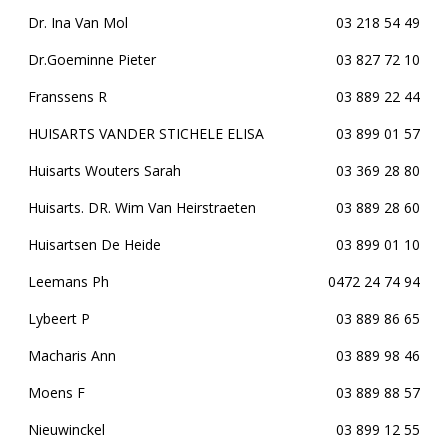
Dr. Ina Van Mol
03 218 54 49
Dr.Goeminne Pieter
03 827 72 10
Franssens R
03 889 22 44
HUISARTS VANDER STICHELE ELISA
03 899 01 57
Huisarts Wouters Sarah
03 369 28 80
Huisarts. DR. Wim Van Heirstraeten
03 889 28 60
Huisartsen De Heide
03 899 01 10
Leemans Ph
0472 24 74 94
Lybeert P
03 889 86 65
Macharis Ann
03 889 98 46
Moens F
03 889 88 57
Nieuwinckel
03 899 12 55