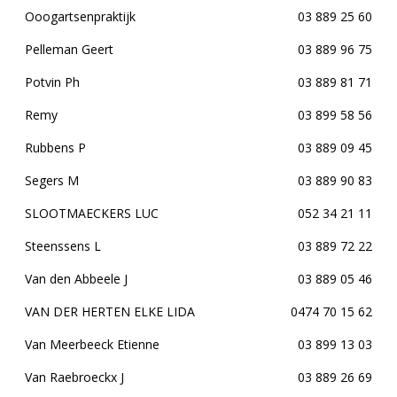
Ooogartsenpraktijk
03 889 25 60
Pelleman Geert
03 889 96 75
Potvin Ph
03 889 81 71
Remy
03 899 58 56
Rubbens P
03 889 09 45
Segers M
03 889 90 83
SLOOTMAECKERS LUC
052 34 21 11
Steenssens L
03 889 72 22
Van den Abbeele J
03 889 05 46
VAN DER HERTEN ELKE LIDA
0474 70 15 62
Van Meerbeeck Etienne
03 899 13 03
Van Raebroeckx J
03 889 26 69