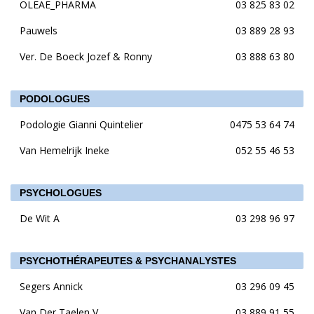
OLEAE_PHARMA
03 825 83 02
Pauwels
03 889 28 93
Ver. De Boeck Jozef & Ronny
03 888 63 80
PODOLOGUES
Podologie Gianni Quintelier
0475 53 64 74
Van Hemelrijk Ineke
052 55 46 53
PSYCHOLOGUES
De Wit A
03 298 96 97
PSYCHOTHÉRAPEUTES & PSYCHANALYSTES
Segers Annick
03 296 09 45
Van Der Taelen V
03 889 91 55