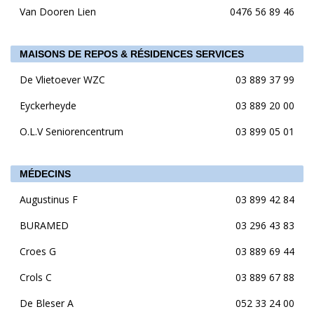
Van Dooren Lien
0476 56 89 46
MAISONS DE REPOS & RÉSIDENCES SERVICES
De Vlietoever WZC
03 889 37 99
Eyckerheyde
03 889 20 00
O.L.V Seniorencentrum
03 899 05 01
MÉDECINS
Augustinus F
03 899 42 84
BURAMED
03 296 43 83
Croes G
03 889 69 44
Crols C
03 889 67 88
De Bleser A
052 33 24 00