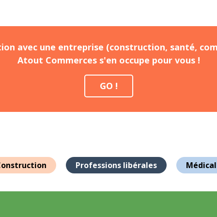
ion avec une entreprise (construction, santé, com
Atout Commerces s'en occupe pour vous !
GO !
onstruction
Professions libérales
Médical