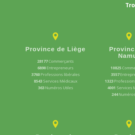
Tro
Province de Liège
Provinc
Nam
28177
Commerçants
6890
Entrepreneurs
10825
Comme
3760
Professions libérales
3557
Entrepr
8543
Services Médicaux
1323
Professions
363
Numéros Utiles
4001
Services 
244
Numéros 