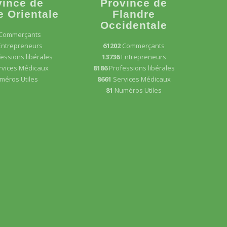
vince de
Province de
e Orientale
Flandre
Occidentale
Commerçants
Entrepreneurs
61202
Commerçants
essions libérales
13736
Entrepreneurs
rvices Médicaux
8186
Professions libérales
méros Utiles
8661
Services Médicaux
81
Numéros Utiles