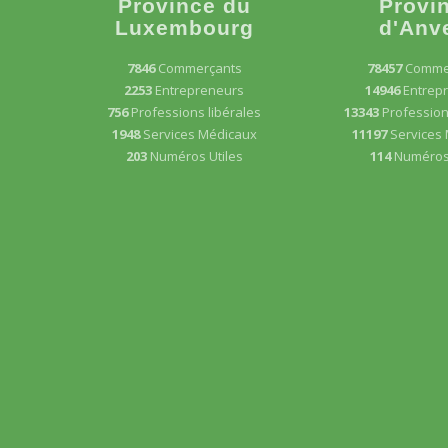
Province du
Provi
Luxembourg
d'Anv
7846
Commerçants
78457
Comme
2253
Entrepreneurs
14946
Entrep
756
Professions libérales
13343
Profession
1948
Services Médicaux
11197
Services
203
Numéros Utiles
114
Numéros 