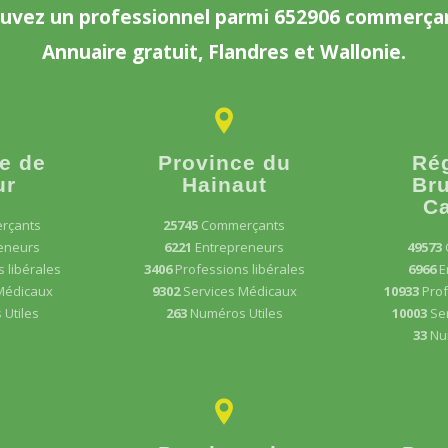
uvez un professionnel parmi 652906 commerça
Annuaire gratuit, Flandres et Wallonie.
e de
Province du
Ré
ur
Hainaut
Bru
Ca
rçants
25745
Commerçants
eneurs
6221
Entrepreneurs
49573
 libérales
3406
Professions libérales
6966
E
Médicaux
9302
Services Médicaux
10933
Prof
Utiles
263
Numéros Utiles
10003
Se
33
Nu