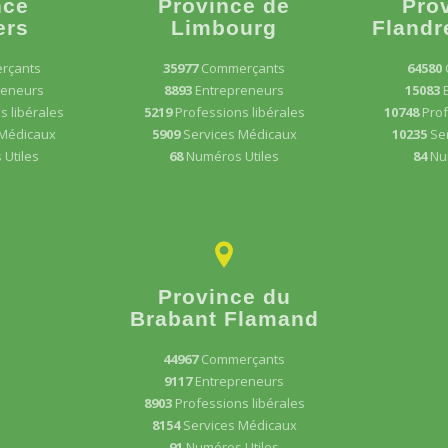
nce
Province de
Pro
ers
Limbourg
Flandr
rçants
35977
Commerçants
64580
reneurs
8893
Entrepreneurs
15083
s libérales
5219
Professions libérales
10748
Prof
 Médicaux
5909
Services Médicaux
10235
Se
Utiles
68
Numéros Utiles
84
Nu
Province du
Brabant Flamand
44967
Commerçants
9117
Entrepreneurs
8903
Professions libérales
8154
Services Médicaux
91
Numéros Utiles