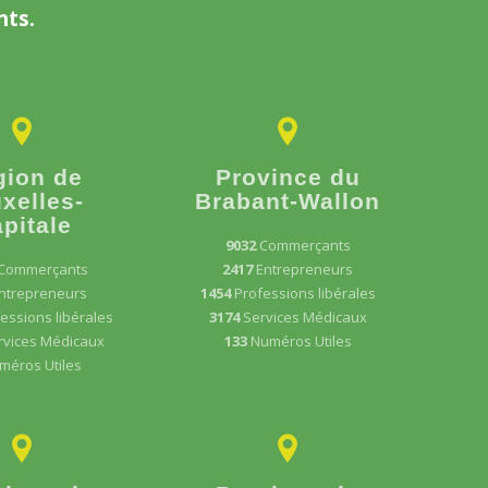
nts.
gion de
Province du
xelles-
Brabant-Wallon
pitale
9032
Commerçants
Commerçants
2417
Entrepreneurs
ntrepreneurs
1454
Professions libérales
essions libérales
3174
Services Médicaux
rvices Médicaux
133
Numéros Utiles
méros Utiles