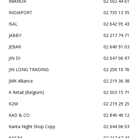
IMANOR
02 502 44 61
INDIAPORT
02 735 13 35
ISAL
02 642 95 43
JABBY
02 217 74 71
JEBAR
02 640 91 03
JIN DI
02 647 06 97
JIN LONG TRADING
02 250 10 76
JMK Alliance
02 219 36 38
K Retail (Belgium)
02 503 15 71
K2M
02 219 29 25
KAD & CO
02 840 40 12
Kanta Night Shop Copy
02 644 06 03
KASIM
02 217 67 43