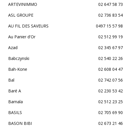
ARTEVINIMMO
02 647 58 73
ASL GROUPE
02 736 83 54
AU FIL DES SAVEURS
0497 15 57 98
Au Panier d'Or
02 512 99 19
Azad
02 345 67 97
Babczynski
02 540 22 26
Bah-Kone
02 608 04 47
Bal
02 742 07 56
Baré A
02 230 53 42
Barnala
02 512 23 25
BASILS
02 705 69 90
BASON BIBI
02 673 21 46