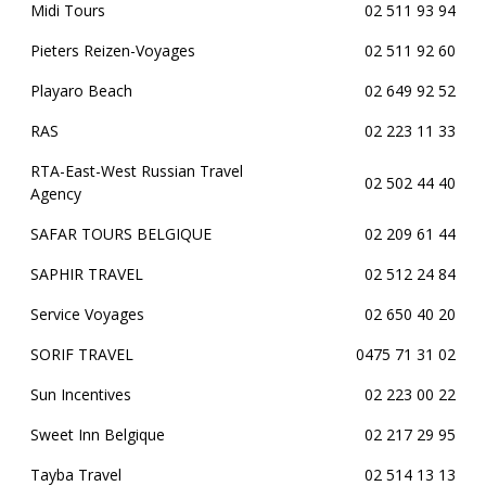
Midi Tours
02 511 93 94
Pieters Reizen-Voyages
02 511 92 60
Playaro Beach
02 649 92 52
RAS
02 223 11 33
RTA-East-West Russian Travel
02 502 44 40
Agency
SAFAR TOURS BELGIQUE
02 209 61 44
SAPHIR TRAVEL
02 512 24 84
Service Voyages
02 650 40 20
SORIF TRAVEL
0475 71 31 02
Sun Incentives
02 223 00 22
Sweet Inn Belgique
02 217 29 95
Tayba Travel
02 514 13 13