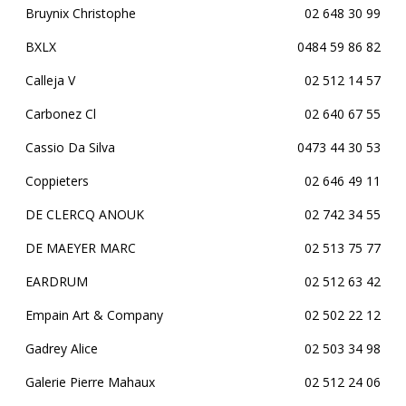
Bruynix Christophe
02 648 30 99
BXLX
0484 59 86 82
Calleja V
02 512 14 57
Carbonez Cl
02 640 67 55
Cassio Da Silva
0473 44 30 53
Coppieters
02 646 49 11
DE CLERCQ ANOUK
02 742 34 55
DE MAEYER MARC
02 513 75 77
EARDRUM
02 512 63 42
Empain Art & Company
02 502 22 12
Gadrey Alice
02 503 34 98
Galerie Pierre Mahaux
02 512 24 06