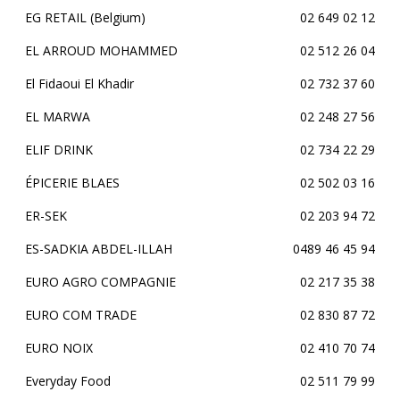
EG RETAIL (Belgium)
02 649 02 12
EL ARROUD MOHAMMED
02 512 26 04
El Fidaoui El Khadir
02 732 37 60
EL MARWA
02 248 27 56
ELIF DRINK
02 734 22 29
ÉPICERIE BLAES
02 502 03 16
ER-SEK
02 203 94 72
ES-SADKIA ABDEL-ILLAH
0489 46 45 94
EURO AGRO COMPAGNIE
02 217 35 38
EURO COM TRADE
02 830 87 72
EURO NOIX
02 410 70 74
Everyday Food
02 511 79 99