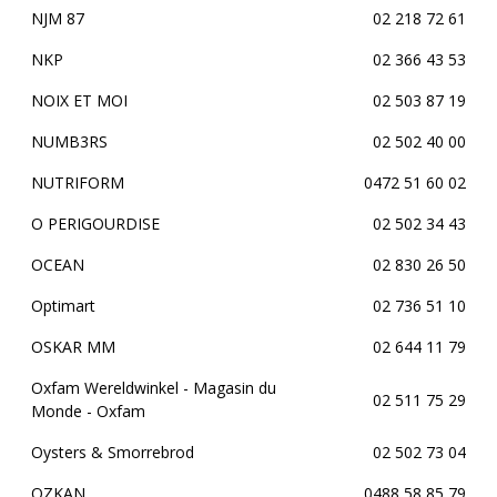
NJM 87
02 218 72 61
NKP
02 366 43 53
NOIX ET MOI
02 503 87 19
NUMB3RS
02 502 40 00
NUTRIFORM
0472 51 60 02
O PERIGOURDISE
02 502 34 43
OCEAN
02 830 26 50
Optimart
02 736 51 10
OSKAR MM
02 644 11 79
Oxfam Wereldwinkel - Magasin du
02 511 75 29
Monde - Oxfam
Oysters & Smorrebrod
02 502 73 04
OZKAN
0488 58 85 79