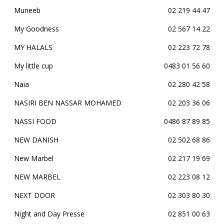
Muneeb
02 219 44 47
My Goodness
02 567 14 22
MY HALALS
02 223 72 78
My little cup
0483 01 56 60
Naia
02 280 42 58
NASIRI BEN NASSAR MOHAMED
02 203 36 06
NASSI FOOD
0486 87 89 85
NEW DANISH
02 502 68 86
New Marbel
02 217 19 69
NEW MARBEL
02 223 08 12
NEXT DOOR
02 303 80 30
Night and Day Presse
02 851 00 63