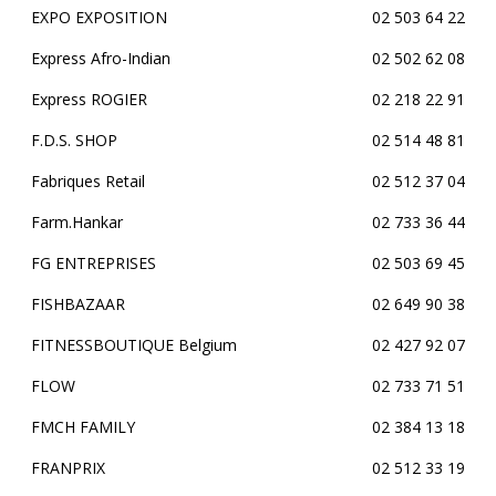
EXPO EXPOSITION
02 503 64 22
Express Afro-Indian
02 502 62 08
Express ROGIER
02 218 22 91
F.D.S. SHOP
02 514 48 81
Fabriques Retail
02 512 37 04
Farm.Hankar
02 733 36 44
FG ENTREPRISES
02 503 69 45
FISHBAZAAR
02 649 90 38
FITNESSBOUTIQUE Belgium
02 427 92 07
FLOW
02 733 71 51
FMCH FAMILY
02 384 13 18
FRANPRIX
02 512 33 19