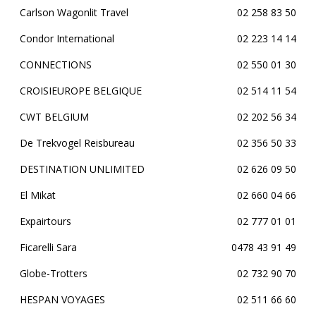
Carlson Wagonlit Travel
02 258 83 50
Condor International
02 223 14 14
CONNECTIONS
02 550 01 30
CROISIEUROPE BELGIQUE
02 514 11 54
CWT BELGIUM
02 202 56 34
De Trekvogel Reisbureau
02 356 50 33
DESTINATION UNLIMITED
02 626 09 50
El Mikat
02 660 04 66
Expairtours
02 777 01 01
Ficarelli Sara
0478 43 91 49
Globe-Trotters
02 732 90 70
HESPAN VOYAGES
02 511 66 60