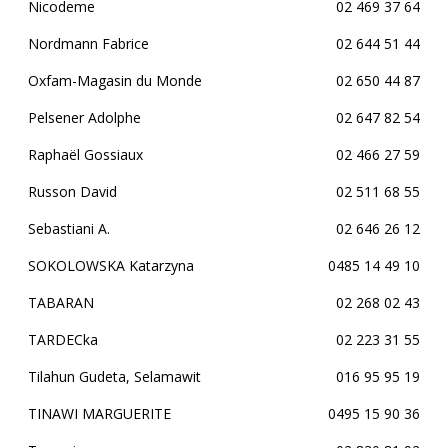
Nicodeme
02 469 37 64
Nordmann Fabrice
02 644 51 44
Oxfam-Magasin du Monde
02 650 44 87
Pelsener Adolphe
02 647 82 54
Raphaël Gossiaux
02 466 27 59
Russon David
02 511 68 55
Sebastiani A.
02 646 26 12
SOKOLOWSKA Katarzyna
0485 14 49 10
TABARAN
02 268 02 43
TARDECka
02 223 31 55
Tilahun Gudeta, Selamawit
016 95 95 19
TINAWI MARGUERITE
0495 15 90 36