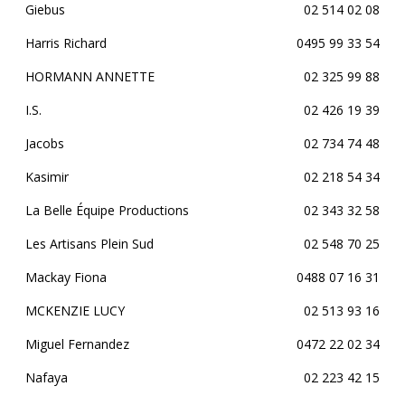
Giebus
02 514 02 08
Harris Richard
0495 99 33 54
HORMANN ANNETTE
02 325 99 88
I.S.
02 426 19 39
Jacobs
02 734 74 48
Kasimir
02 218 54 34
La Belle Équipe Productions
02 343 32 58
Les Artisans Plein Sud
02 548 70 25
Mackay Fiona
0488 07 16 31
MCKENZIE LUCY
02 513 93 16
Miguel Fernandez
0472 22 02 34
Nafaya
02 223 42 15