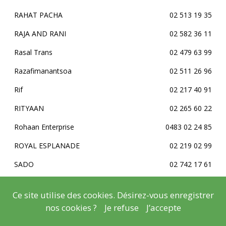
RAHAT PACHA
02 513 19 35
RAJA AND RANI
02 582 36 11
Rasal Trans
02 479 63 99
Razafimanantsoa
02 511 26 96
Rif
02 217 40 91
RITYAAN
02 265 60 22
Rohaan Enterprise
0483 02 24 85
ROYAL ESPLANADE
02 219 02 99
SADO
02 742 17 61
Safifood
02 219 50 70
Ce site utilise des cookies. Désirez-vous enregistrer
Sani
02 218 42 04
nos cookies ?
Je refuse
J’accepte
Semeraro
02 513 11 36