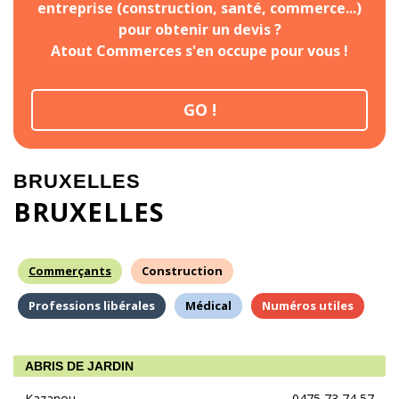
entreprise (construction, santé, commerce...)
pour obtenir un devis ?
Atout Commerces s'en occupe pour vous !
GO !
BRUXELLES
BRUXELLES
Commerçants
Construction
Professions libérales
Médical
Numéros utiles
ABRIS DE JARDIN
Kazanou
0475 73 74 57