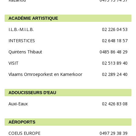
ACADÉMIE ARTISTIQUE
I.L.B.-M.I.L.B.
02 226 04 53
INTERSTICES
02 648 18 57
Quintens Thibaut
0485 86 48 29
VISIT
02 513 89 40
Vlaams Omroeporkest en Kamerkoor
02 289 24 40
ADOUCISSEURS D'EAU
Auxi-Eaux
02 426 83 08
AÉROPORTS
COEUS EUROPE
0497 29 38 39