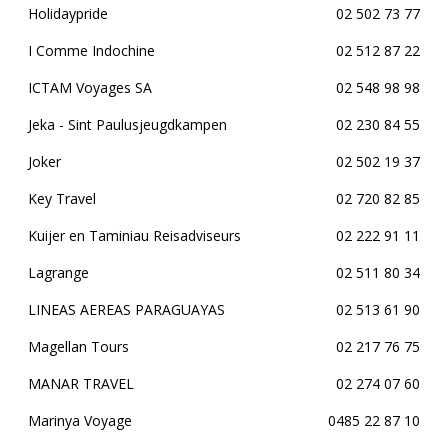
Holidaypride
02 502 73 77
I Comme Indochine
02 512 87 22
ICTAM Voyages SA
02 548 98 98
Jeka - Sint Paulusjeugdkampen
02 230 84 55
Joker
02 502 19 37
Key Travel
02 720 82 85
Kuijer en Taminiau Reisadviseurs
02 222 91 11
Lagrange
02 511 80 34
LINEAS AEREAS PARAGUAYAS
02 513 61 90
Magellan Tours
02 217 76 75
MANAR TRAVEL
02 274 07 60
Marinya Voyage
0485 22 87 10