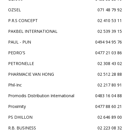
OZSEL
071 48 79 92
P.R.S CONCEPT
02 410 53 11
PAKBEL INTERNATIONAL
02 539 39 15
PAUL - PUN
0494 94 95 76
PEDRO'S
0477 21 03 86
PETRONELLE
02 308 43 02
PHARMACIE VAN HONG
02 512 28 88
Phil-Inc
02 217 80 91
Promodis Distribution International
0483 16 04 88
Proximity
0477 88 60 21
PS DHILLON
02 646 89 00
R.B. BUSINESS
02 223 08 32