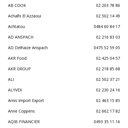
AB COOK
02 203 78 86
Achalhi El Azzaoui
02 502 14 49
Achtatou
0484 60 84 17
AD ANSPACH
02 216 83 03
AD Delhaize Anspach
0475 52 59 05
AKR Food
02 425 04 57
AKR GROUP
02 218 85 68
ALI
02 502 37 21
ALYVEX
02 230 24 16
Amis Import Export
02 463 15 85
Anne Coppens
02 662 17 82
AQIB FINANCIER
0493 35 11 16