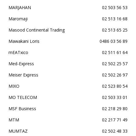
MARJAHAN
02 503 56 53
Maromaji
02 513 16 68
Masood Continental Trading
02 513 65 25
Mawakani Loris
0486 03 56 89
mEATxico
02 511 61 64
Med-Express
02 502 25 57
Meiser Express
02 502 26 97
MIXO
02 523 80 54
MO TELECOM
02 503 33 01
MSF Business
02 218 29 80
MTM
02 217 71 49
MUMTAZ
02 502 48 33