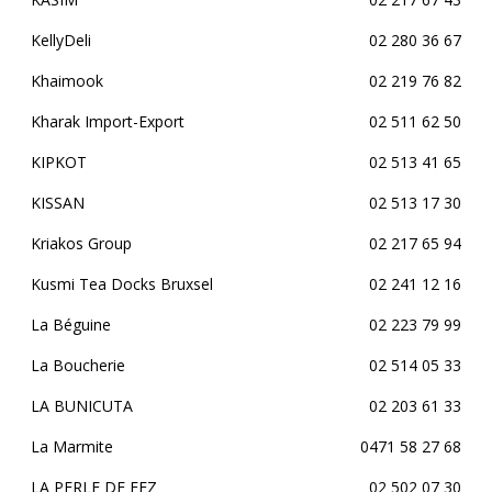
KellyDeli
02 280 36 67
Khaimook
02 219 76 82
Kharak Import-Export
02 511 62 50
KIPKOT
02 513 41 65
KISSAN
02 513 17 30
Kriakos Group
02 217 65 94
Kusmi Tea Docks Bruxsel
02 241 12 16
La Béguine
02 223 79 99
La Boucherie
02 514 05 33
LA BUNICUTA
02 203 61 33
La Marmite
0471 58 27 68
LA PERLE DE FEZ
02 502 07 30