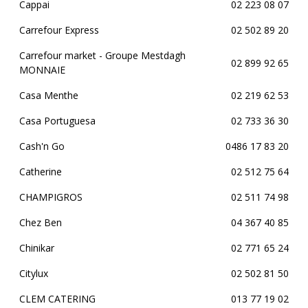
Cappai
02 223 08 07
Carrefour Express
02 502 89 20
Carrefour market - Groupe Mestdagh
02 899 92 65
MONNAIE
Casa Menthe
02 219 62 53
Casa Portuguesa
02 733 36 30
Cash'n Go
0486 17 83 20
Catherine
02 512 75 64
CHAMPIGROS
02 511 74 98
Chez Ben
04 367 40 85
Chinikar
02 771 65 24
Citylux
02 502 81 50
CLEM CATERING
013 77 19 02