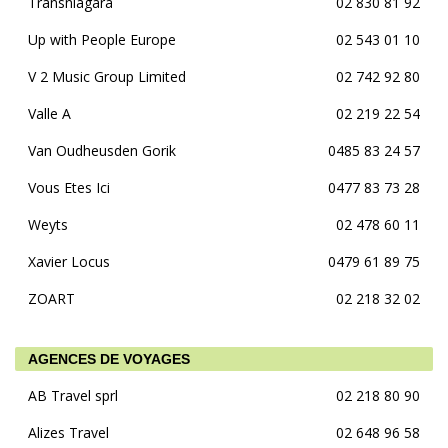
Transniagara
02 830 81 92
Up with People Europe
02 543 01 10
V 2 Music Group Limited
02 742 92 80
Valle A
02 219 22 54
Van Oudheusden Gorik
0485 83 24 57
Vous Etes Ici
0477 83 73 28
Weyts
02 478 60 11
Xavier Locus
0479 61 89 75
ZOART
02 218 32 02
AGENCES DE VOYAGES
AB Travel sprl
02 218 80 90
Alizes Travel
02 648 96 58