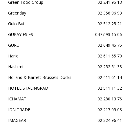
Green Food Group
02 241 95 13
Greenday
02 356 96 93
Gulo Butt
02 512 25 21
GURAY ES ES
0477 93 15 06
GURU
02 649 45 75
Harix
02 611 65 70
Hashimi
02 252 51 33
Holland & Barrett Brussels Docks
02 411 61 14
HOTEL STALINGRAD
02 511 11 32
ICHAMATI
02 280 13 76
IDN TRADE
02 217 05 08
IMAGEAR
02 324 96 41