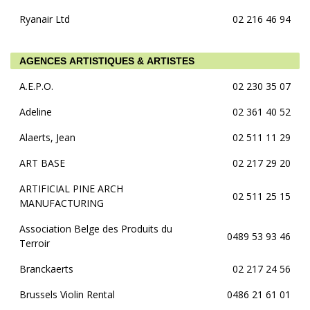
Ryanair Ltd
02 216 46 94
AGENCES ARTISTIQUES & ARTISTES
A.E.P.O.
02 230 35 07
Adeline
02 361 40 52
Alaerts, Jean
02 511 11 29
ART BASE
02 217 29 20
ARTIFICIAL PINE ARCH
02 511 25 15
MANUFACTURING
Association Belge des Produits du
0489 53 93 46
Terroir
Branckaerts
02 217 24 56
Brussels Violin Rental
0486 21 61 01