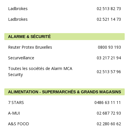
Ladbrokes
02 513 82 73
Ladbrokes
02 521 14 73
ALARME & SÉCURITÉ
Reuter Protex Bruxelles
0800 93 193
Securveillance
03 217 21 94
Toutes les sociétés de Alarm MCA
02 513 57 96
Security
ALIMENTATION - SUPERMARCHÉS & GRANDS MAGASINS
7 STARS
0486 63 11 11
A-MUI
02 687 72 93
A&S FOOD
02 280 60 62