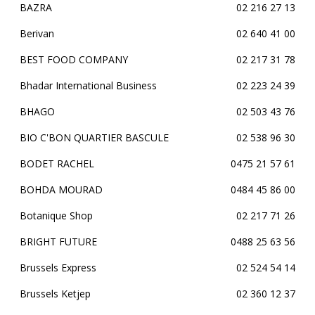
BAZRA
02 216 27 13
Berivan
02 640 41 00
BEST FOOD COMPANY
02 217 31 78
Bhadar International Business
02 223 24 39
BHAGO
02 503 43 76
BIO C'BON QUARTIER BASCULE
02 538 96 30
BODET RACHEL
0475 21 57 61
BOHDA MOURAD
0484 45 86 00
Botanique Shop
02 217 71 26
BRIGHT FUTURE
0488 25 63 56
Brussels Express
02 524 54 14
Brussels Ketjep
02 360 12 37