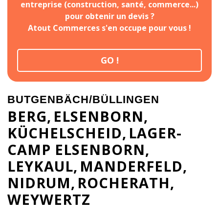
entreprise (construction, santé, commerce...)
pour obtenir un devis ?
Atout Commerces s'en occupe pour vous !
GO !
BUTGENBÄCH/BÜLLINGEN
BERG
ELSENBORN
KÜCHELSCHEID
LAGER-
CAMP ELSENBORN
LEYKAUL
MANDERFELD
NIDRUM
ROCHERATH
WEYWERTZ