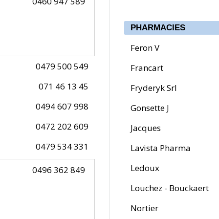
0460 947 589
PHARMACIES
Feron V
0479 500 549
Francart
071 46 13 45
Fryderyk Srl
0494 607 998
Gonsette J
0472 202 609
Jacques
0479 534 331
Lavista Pharma
Ledoux
0496 362 849
Louchez - Bouckaert
Nortier