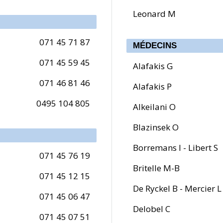
Leonard M
071 45 71 87
MÉDECINS
071 45 59 45
Alafakis G
071 46 81 46
Alafakis P
0495 104 805
Alkeilani O
Blazinsek O
Borremans I - Libert S
071 45 76 19
Britelle M-B
071 45 12 15
De Ryckel B - Mercier L
071 45 06 47
Delobel C
071 45 07 51