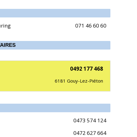
uring
071 46 60 60
AIRES
0492 177 468
6181
Gouy-Lez-Piéton
0473 574 124
0472 627 664