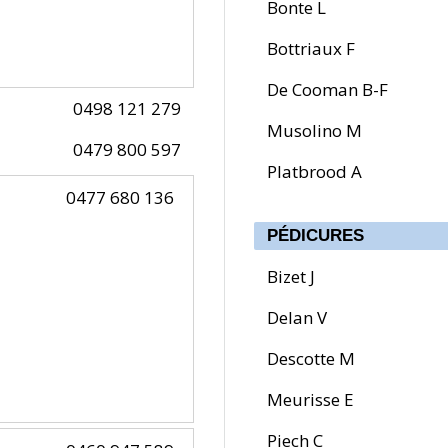
Bonte L
Bottriaux F
De Cooman B-F
0498 121 279
Musolino M
0479 800 597
Platbrood A
0477 680 136
PÉDICURES
Bizet J
Delan V
Descotte M
Meurisse E
Piech C