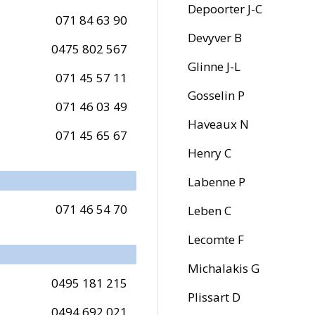
Depoorter J-C
071 84 63 90
Devyver B
0475 802 567
Glinne J-L
071 45 57 11
Gosselin P
071 46 03 49
Haveaux N
071 45 65 67
Henry C
Labenne P
071 46 54 70
Leben C
Lecomte F
Michalakis G
0495 181 215
Plissart D
0494 692 021