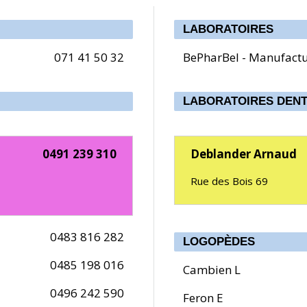
LABORATOIRES
071 41 50 32
BePharBel - Manufact
LABORATOIRES DENT
0491 239 310
Deblander Arnaud
Rue des Bois 69
0483 816 282
LOGOPÈDES
0485 198 016
Cambien L
0496 242 590
Feron E