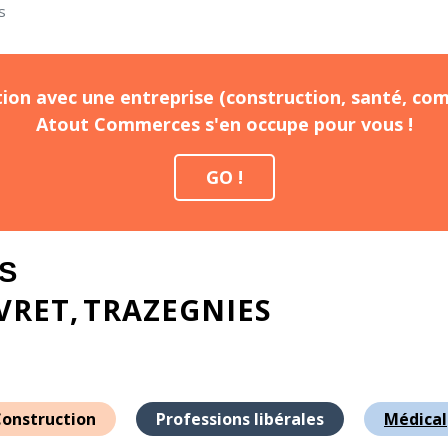
s
ion avec une entreprise (construction, santé, com
Atout Commerces s'en occupe pour vous !
GO !
S
VRET
TRAZEGNIES
onstruction
Professions libérales
Médical