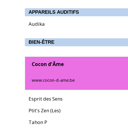
APPAREILS AUDITIFS
Audika
BIEN-ÊTRE
Cocon d'Âme
www.cocon-d-ame.be
Esprit des Sens
Ptit's Zen (Les)
Tahon P