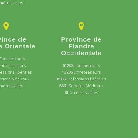
méros Utiles
vince de
Province de
e Orientale
Flandre
Occidentale
Commerçants
Entrepreneurs
61202
Commerçants
essions libérales
13736
Entrepreneurs
rvices Médicaux
8186
Professions libérales
méros Utiles
8661
Services Médicaux
81
Numéros Utiles