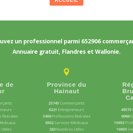
ACCUEIL
uvez un professionnel parmi 652906 commerça
Annuaire gratuit, Flandres et Wallonie.
e de
Province du
Ré
ur
Hainaut
Bru
Ca
rçants
25745
Commerçants
eneurs
6221
Entrepreneurs
49573
 libérales
3406
Professions libérales
6966
E
Médicaux
9302
Services Médicaux
10933
Prof
Utiles
263
Numéros Utiles
10003
Se