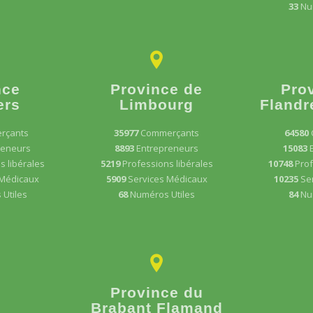
33
Nu
nce
Province de
Pro
ers
Limbourg
Flandr
rçants
35977
Commerçants
64580
reneurs
8893
Entrepreneurs
15083
s libérales
5219
Professions libérales
10748
Prof
 Médicaux
5909
Services Médicaux
10235
Se
Utiles
68
Numéros Utiles
84
Nu
Province du
Brabant Flamand