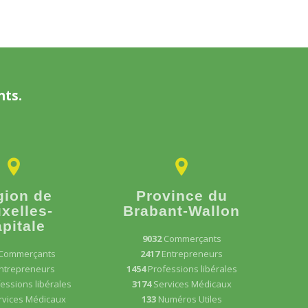
nts.
gion de
Province du
xelles-
Brabant-Wallon
pitale
9032
Commerçants
Commerçants
2417
Entrepreneurs
ntrepreneurs
1454
Professions libérales
essions libérales
3174
Services Médicaux
rvices Médicaux
133
Numéros Utiles