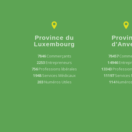
Province du
Provi
Luxembourg
d'Anv
7846
Commerçants
78457
Comme
2253
Entrepreneurs
14946
Entrep
756
Professions libérales
13343
Profession
1948
Services Médicaux
11197
Services
203
Numéros Utiles
114
Numéros 