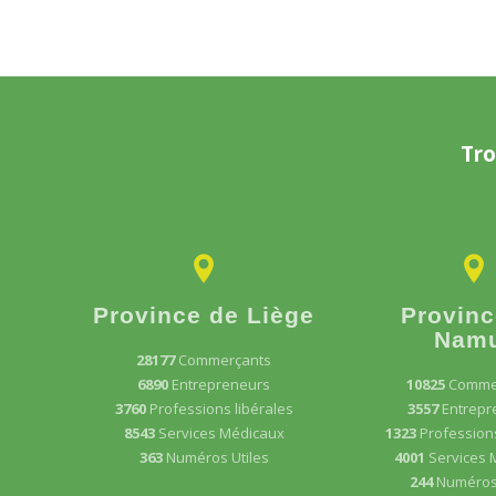
Tro
Province de Liège
Provinc
Nam
28177
Commerçants
6890
Entrepreneurs
10825
Comme
3760
Professions libérales
3557
Entrepr
8543
Services Médicaux
1323
Professions
363
Numéros Utiles
4001
Services 
244
Numéros 