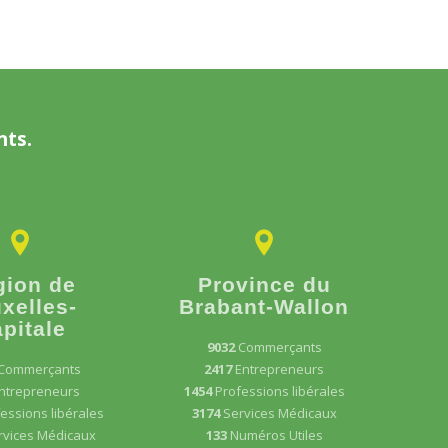
nts.
gion de
Province du
xelles-
Brabant-Wallon
pitale
9032
Commerçants
Commerçants
2417
Entrepreneurs
ntrepreneurs
1454
Professions libérales
essions libérales
3174
Services Médicaux
rvices Médicaux
133
Numéros Utiles