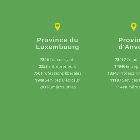
Province du
Provi
Luxembourg
d'Anv
7846
Commerçants
78457
Comme
2253
Entrepreneurs
14946
Entrep
756
Professions libérales
13343
Profession
1948
Services Médicaux
11197
Services
203
Numéros Utiles
114
Numéros 