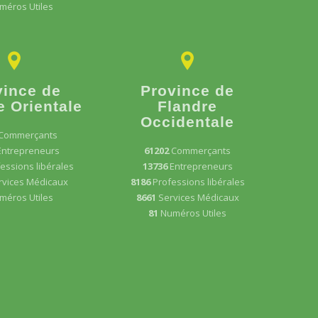
méros Utiles
vince de
Province de
e Orientale
Flandre
Occidentale
Commerçants
Entrepreneurs
61202
Commerçants
essions libérales
13736
Entrepreneurs
rvices Médicaux
8186
Professions libérales
méros Utiles
8661
Services Médicaux
81
Numéros Utiles