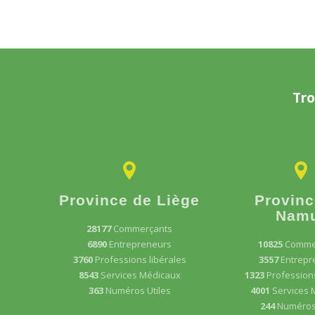
Tro
Province de Liège
Provinc
Nam
28177
Commerçants
6890
Entrepreneurs
10825
Comme
3760
Professions libérales
3557
Entrepr
8543
Services Médicaux
1323
Professions
363
Numéros Utiles
4001
Services 
244
Numéros 