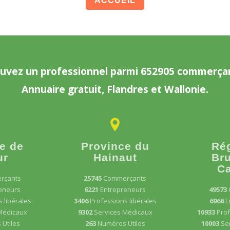
ACCUEIL
uvez un professionnel parmi 652905 commerça
Annuaire gratuit, Flandres et Wallonie.
e de
Province du
Ré
ur
Hainaut
Bru
Ca
rçants
25745
Commerçants
eneurs
6221
Entrepreneurs
49573
 libérales
3406
Professions libérales
6966
E
Médicaux
9302
Services Médicaux
10933
Prof
Utiles
263
Numéros Utiles
10003
Se