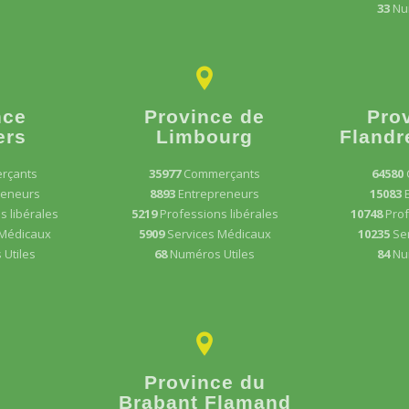
33
Nu
nce
Province de
Pro
ers
Limbourg
Flandr
rçants
35977
Commerçants
64580
reneurs
8893
Entrepreneurs
15083
s libérales
5219
Professions libérales
10748
Prof
 Médicaux
5909
Services Médicaux
10235
Se
Utiles
68
Numéros Utiles
84
Nu
Province du
Brabant Flamand