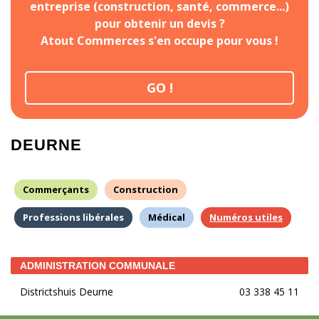
entreprise (construction, santé, commerce...)
pour obtenir un devis ?
Atout Commerces s'en occupe pour vous !
GO !
DEURNE
Commerçants
Construction
Professions libérales
Médical
Numéros utiles
ADMINISTRATION COMMUNALE
Districtshuis Deurne
03 338 45 11