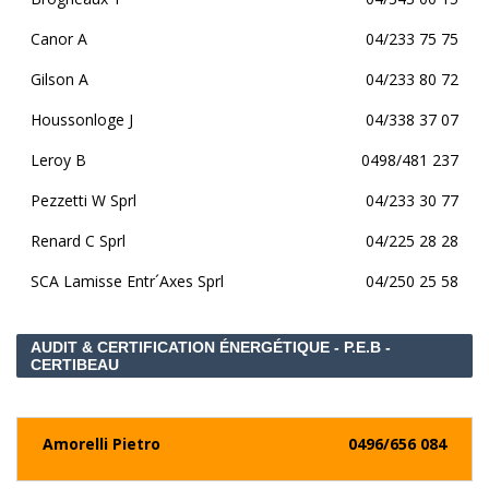
Canor A
04/233 75 75
Gilson A
04/233 80 72
Houssonloge J
04/338 37 07
Leroy B
0498/481 237
Pezzetti W Sprl
04/233 30 77
Renard C Sprl
04/225 28 28
SCA Lamisse Entr´Axes Sprl
04/250 25 58
AUDIT & CERTIFICATION ÉNERGÉTIQUE - P.E.B -
CERTIBEAU
Amorelli Pietro
0496/656 084