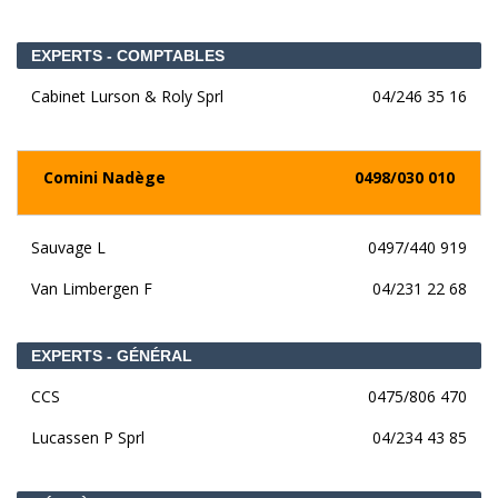
EXPERTS - COMPTABLES
Cabinet Lurson & Roly Sprl
04/246 35 16
Comini Nadège
0498/030 010
Sauvage L
0497/440 919
Van Limbergen F
04/231 22 68
EXPERTS - GÉNÉRAL
CCS
0475/806 470
Lucassen P Sprl
04/234 43 85