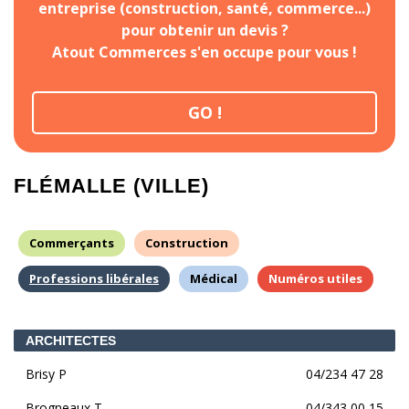
entreprise (construction, santé, commerce...)
pour obtenir un devis ?
Atout Commerces s'en occupe pour vous !
GO !
FLÉMALLE (VILLE)
Commerçants
Construction
Professions libérales
Médical
Numéros utiles
ARCHITECTES
Brisy P
04/234 47 28
Brogneaux T
04/343 00 15