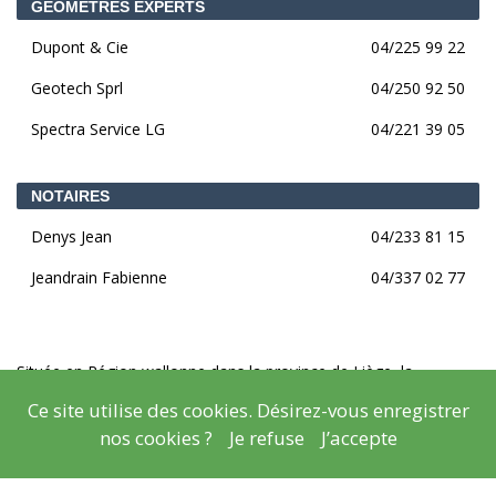
GÉOMÈTRES EXPERTS
Dupont & Cie
04/225 99 22
Geotech Sprl
04/250 92 50
Spectra Service LG
04/221 39 05
NOTAIRES
Denys Jean
04/233 81 15
Jeandrain Fabienne
04/337 02 77
Située en Région wallonne dans la province de Liège, la
commune de Flémalle
En savoir plus
Ce site utilise des cookies. Désirez-vous enregistrer
nos cookies ?
Je refuse
J’accepte
© Copyright
Mentions légales
- Copyright
2026