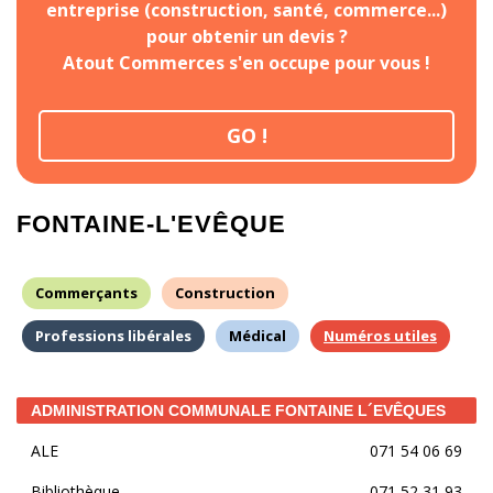
entreprise (construction, santé, commerce...)
pour obtenir un devis ?
Atout Commerces s'en occupe pour vous !
GO !
FONTAINE-L'EVÊQUE
Commerçants
Construction
Professions libérales
Médical
Numéros utiles
ADMINISTRATION COMMUNALE FONTAINE L´EVÊQUES
ALE
071 54 06 69
Bibliothèque
071 52 31 93