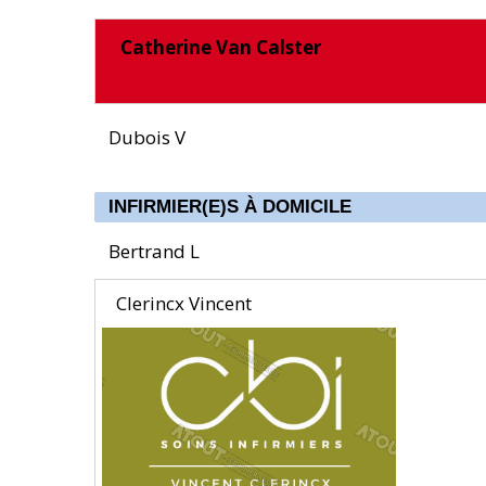
Catherine Van Calster
Dubois V
INFIRMIER(E)S À DOMICILE
Bertrand L
Clerincx Vincent