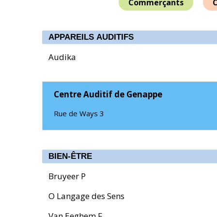
Commerçants
C
APPAREILS AUDITIFS
Audika
Centre Auditif de Genappe
Rue de Ways 3
BIEN-ÊTRE
Bruyeer P
O Langage des Sens
Van Eeghem F