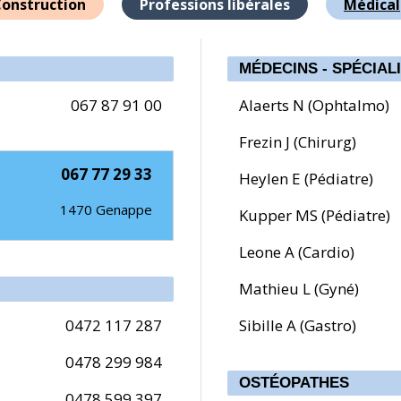
onstruction
Professions libérales
Médical
MÉDECINS - SPÉCIAL
067 87 91 00
Alaerts N (Ophtalmo)
Frezin J (Chirurg)
067 77 29 33
Heylen E (Pédiatre)
1470
Genappe
Kupper MS (Pédiatre)
Leone A (Cardio)
Mathieu L (Gyné)
0472 117 287
Sibille A (Gastro)
0478 299 984
OSTÉOPATHES
0478 599 397