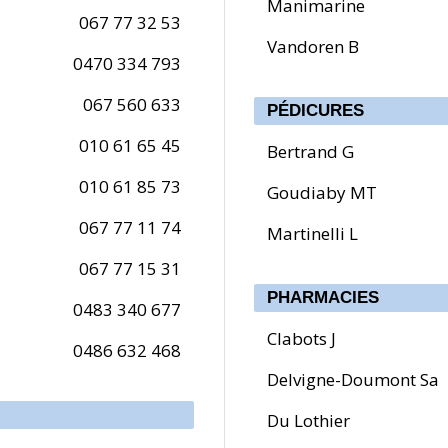
Manimarine
067 77 32 53
Vandoren B
0470 334 793
067 560 633
PÉDICURES
010 61 65 45
Bertrand G
010 61 85 73
Goudiaby MT
067 77 11 74
Martinelli L
067 77 15 31
PHARMACIES
0483 340 677
Clabots J
0486 632 468
Delvigne-Doumont Sa
Du Lothier