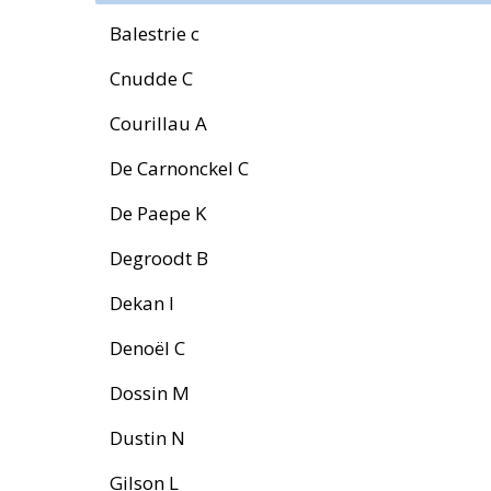
Balestrie c
Cnudde C
Courillau A
De Carnonckel C
De Paepe K
Degroodt B
Dekan I
Denoël C
Dossin M
Dustin N
Gilson L