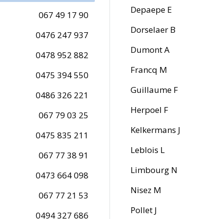
Depaepe E
067 49 17 90
Dorselaer B
0476 247 937
Dumont A
0478 952 882
Francq M
0475 394 550
Guillaume F
0486 326 221
Herpoel F
067 79 03 25
Kelkermans J
0475 835 211
Leblois L
067 77 38 91
Limbourg N
0473 664 098
Nisez M
067 77 21 53
Pollet J
0494 327 686