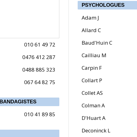
PSYCHOLOGUES
Adam J
Allard C
Baud'Huin C
010 61 49 72
Cailliau M
0476 412 287
Carpin F
0488 885 323
Collart P
067 64 82 75
Collet AS
 BANDAGISTES
Colman A
010 41 89 85
D'Huart A
Deconinck L