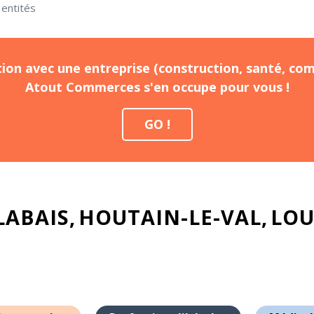
entités
ion avec une entreprise (construction, santé, com
Atout Commerces s'en occupe pour vous !
GO !
LABAIS
HOUTAIN-LE-VAL
LOU