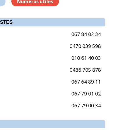
Numéros utiles
ISTES
067 84 02 34
0470 039 598
010 61 40 03
0486 705 878
067 64 89 11
067 79 01 02
067 79 00 34