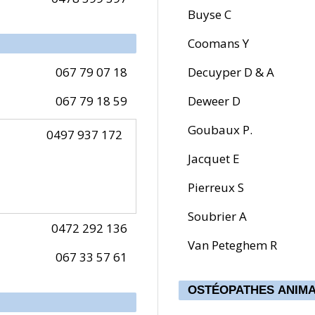
Buyse C
Coomans Y
067 79 07 18
Decuyper D & A
067 79 18 59
Deweer D
Goubaux P.
0497 937 172
Jacquet E
Pierreux S
Soubrier A
0472 292 136
Van Peteghem R
067 33 57 61
OSTÉOPATHES ANIMA