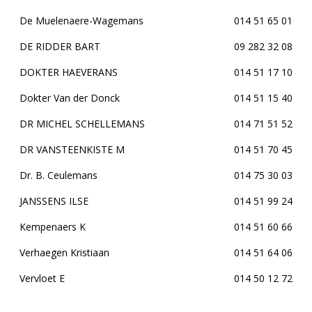
De Muelenaere-Wagemans
014 51 65 01
DE RIDDER BART
09 282 32 08
DOKTER HAEVERANS
014 51 17 10
Dokter Van der Donck
014 51 15 40
DR MICHEL SCHELLEMANS
014 71 51 52
DR VANSTEENKISTE M
014 51 70 45
Dr. B. Ceulemans
014 75 30 03
JANSSENS ILSE
014 51 99 24
Kempenaers K
014 51 60 66
Verhaegen Kristiaan
014 51 64 06
Vervloet E
014 50 12 72