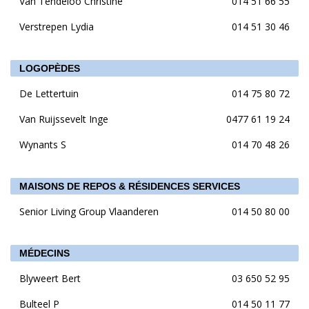
Van Tendeloo Christine
014 51 66 55
Verstrepen Lydia
014 51 30 46
LOGOPÈDES
De Lettertuin
014 75 80 72
Van Ruijssevelt Inge
0477 61 19 24
Wynants S
014 70 48 26
MAISONS DE REPOS & RÉSIDENCES SERVICES
Senior Living Group Vlaanderen
014 50 80 00
MÉDECINS
Blyweert Bert
03 650 52 95
Bulteel P
014 50 11 77