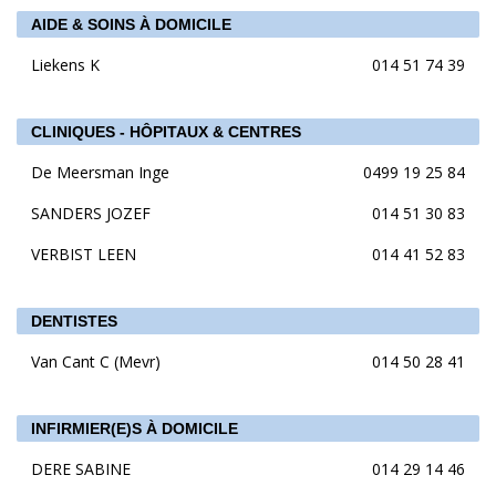
AIDE & SOINS À DOMICILE
Liekens K
014 51 74 39
CLINIQUES - HÔPITAUX & CENTRES
De Meersman Inge
0499 19 25 84
SANDERS JOZEF
014 51 30 83
VERBIST LEEN
014 41 52 83
DENTISTES
Van Cant C (Mevr)
014 50 28 41
INFIRMIER(E)S À DOMICILE
DERE SABINE
014 29 14 46