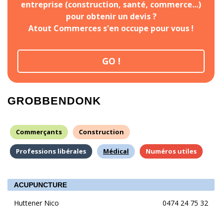
entreprise (construction, santé, commerce...)
pour obtenir un devis ?
Atout Commerces s'en occupe pour vous !
GO !
GROBBENDONK
Commerçants
Construction
Professions libérales
Médical
Numéros utiles
ACUPUNCTURE
Huttener Nico
0474 24 75 32