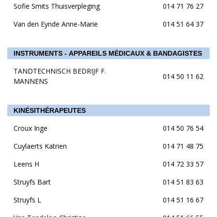
Sofie Smits Thuisverpleging
014 71 76 27
Van den Eynde Anne-Marie
014 51 64 37
INSTRUMENTS - APPAREILS MÉDICAUX & BANDAGISTES
TANDTECHNISCH BEDRIJF F.
014 50 11 62
MANNENS
KINÉSITHÉRAPEUTES
Croux Inge
014 50 76 54
Cuylaerts Katrien
014 71 48 75
Leens H
014 72 33 57
Struyfs Bart
014 51 83 63
Struyfs L
014 51 16 67