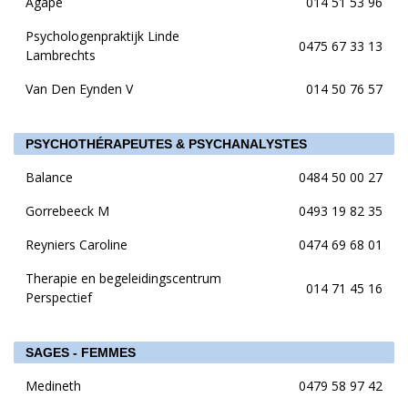
Agape
014 51 53 96
Psychologenpraktijk Linde
0475 67 33 13
Lambrechts
Van Den Eynden V
014 50 76 57
PSYCHOTHÉRAPEUTES & PSYCHANALYSTES
Balance
0484 50 00 27
Gorrebeeck M
0493 19 82 35
Reyniers Caroline
0474 69 68 01
Therapie en begeleidingscentrum
014 71 45 16
Perspectief
SAGES - FEMMES
Medineth
0479 58 97 42