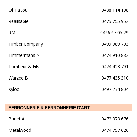
Oli Faitou
0488 114 108
Réalisable
0475 755 952
RML
0496 67 05 79
Timber Company
0499 989 703
Timmermans N
0474 910 882
Tombeur & Fils
0474 423 791
Warzée B
0477 435 310
Xyloo
0497 274 804
FERRONNERIE & FERRONNERIE D'ART
Burlet A
0472 873 676
Metalwood
0474 757 626