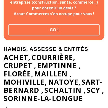
entreprise (construction, santé, commerce...)
pour obtenir un devis ?
Atout Commerces s'en occupe pour vous !
GO !
HAMOIS, ASSESSE & ENTITÉS
ACHET
COURRIÈRE
CRUPET
EMPTINNE
FLORÉE
MAILLEN
MOHIVILLE
NATOYE
SART-
BERNARD
SCHALTIN
SCY
SORINNE-LA-LONGUE