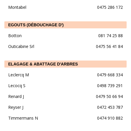
Montabel
0475 286 172
EGOUTS (DÉBOUCHAGE D')
Botton
081 74 25 88
Outicabine Srl
0475 56 41 84
ELAGAGE & ABATTAGE D'ARBRES
Leclercq M
0479 668 334
Lecocq S
0498 739 291
Renard J
0479 50 66 94
Reyser J
0472 453 787
Timmermans N
0474 910 882