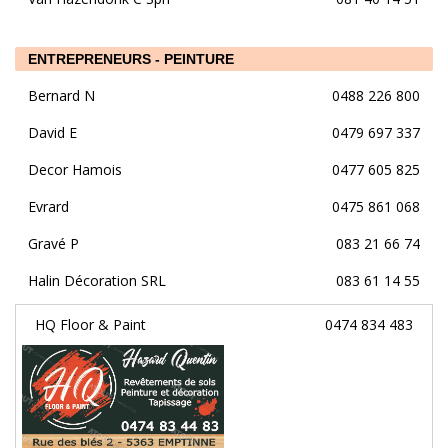
ENTREPRENEURS - PEINTURE
Bernard N
0488 226 800
David E
0479 697 337
Decor Hamois
0477 605 825
Evrard
0475 861 068
Gravé P
083 21 66 74
Halin Décoration SRL
083 61 14 55
HQ Floor & Paint
0474 834 483