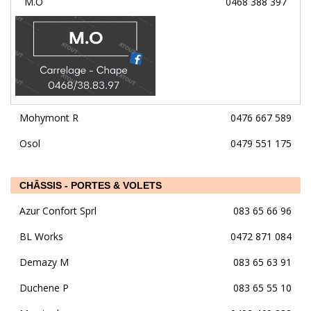
M.O
0468 388 397
Mohymont R
0476 667 589
Osol
0479 551 175
CHÂSSIS - PORTES & VOLETS
Azur Confort Sprl
083 65 66 96
BL Works
0472 871 084
Demazy M
083 65 63 91
Duchene P
083 65 55 10