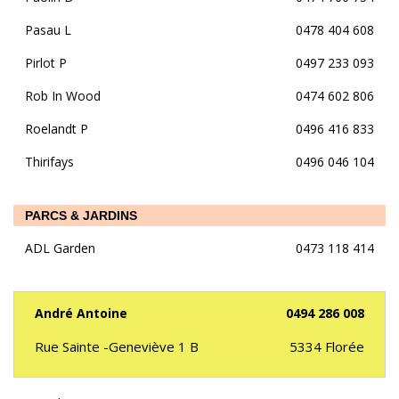
Pasau L
0478 404 608
Pirlot P
0497 233 093
Rob In Wood
0474 602 806
Roelandt P
0496 416 833
Thirifays
0496 046 104
PARCS & JARDINS
ADL Garden
0473 118 414
André Antoine
0494 286 008
Rue Sainte -Geneviève 1 B
5334
Florée