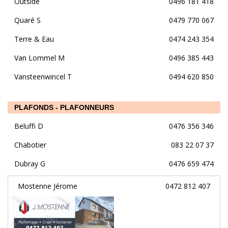
Outside
0496 181 418
Quaré S
0479 770 067
Terre & Eau
0474 243 354
Van Lommel M
0496 385 443
Vansteenwincel T
0494 620 850
PLAFONDS - PLAFONNEURS
Beluffi D
0476 356 346
Chabotier
083 22 07 37
Dubray G
0476 659 474
Mostenne Jérome
0472 812 407