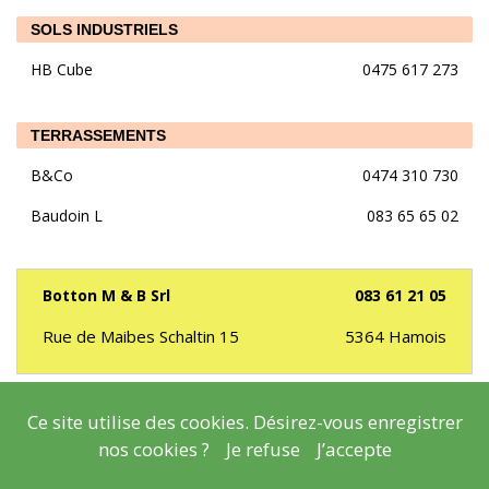
SOLS INDUSTRIELS
HB Cube
0475 617 273
TERRASSEMENTS
B&Co
0474 310 730
Baudoin L
083 65 65 02
Botton M & B Srl
083 61 21 05
Rue de Maibes Schaltin 15
5364
Hamois
Degraeve P
083 66 01 76
Ce site utilise des cookies. Désirez-vous enregistrer
Didier A
0477 649 186
nos cookies ?
Je refuse
J’accepte
Didier A
0477 649 186