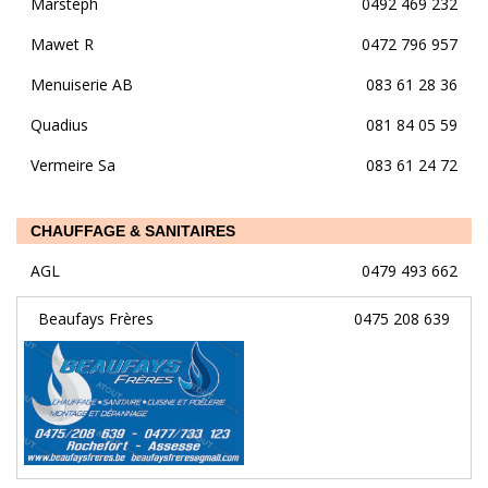
Marsteph
0492 469 232
Mawet R
0472 796 957
Menuiserie AB
083 61 28 36
Quadius
081 84 05 59
Vermeire Sa
083 61 24 72
CHAUFFAGE & SANITAIRES
AGL
0479 493 662
Beaufays Frères
0475 208 639