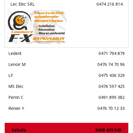
Lec Elec SRL
0474 216 814
Ledent
0471 794 879
Lenoir M
0476 74 70 96
LF
0475 436 329
MS Elec
0476 597 425
Perrin C
0491 899 382
Renier Y
0476 70 12 33
Solutis
0498 439 545