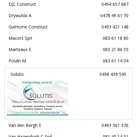
DJL Construct
0494 657 687
Drywulski A
0478 49 61 70
GuiHome Construct
0493 421 148
Macors Sprl
083 61 18 80
Marteaux E
083 21 86 55
Poulin M
083 61 14 04
Solutis
0498 439 545
Van den Bergh E
0493 361 376
Van Hazendonk C Sprl
081 40 14 51