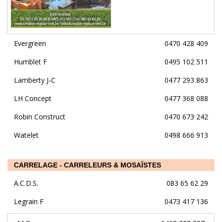
Evergreen
0470 428 409
Humblet F
0495 102 511
Lamberty J-C
0477 293 863
LH Concept
0477 368 088
Robin Construct
0470 673 242
Watelet
0498 666 913
CARRELAGE - CARRELEURS & MOSAÏSTES
A.C.D.S.
083 65 62 29
Legrain F
0473 417 136