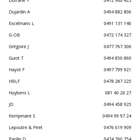
Dufrane Y
0472 960 425
Dujardin A
0494 882 806
Excelmans L
0491 131 140
G-OB
0472 174 327
Grégoire J
0477 767 306
Guiot T
0494 850 860
Hayot F
0497 799 921
HBLF
0478 287 225
Huybens L
081 40 26 27
JD
0494 458 925
Kempinaire S
0494 99 97 24
Lepoutre & Piret
0476 619 909
Paolin D
0474 760 754