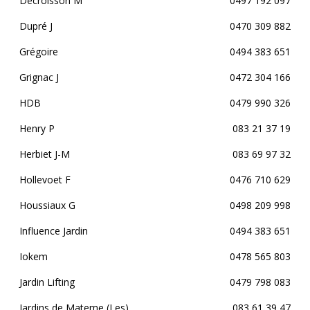
Decroisson M
0497 192 097
Dupré J
0470 309 882
Grégoire
0494 383 651
Grignac J
0472 304 166
HDB
0479 990 326
Henry P
083 21 37 19
Herbiet J-M
083 69 97 32
Hollevoet F
0476 710 629
Houssiaux G
0498 209 998
Influence Jardin
0494 383 651
Iokem
0478 565 803
Jardin Lifting
0479 798 083
Jardins de Mateme (Les)
083 61 39 47