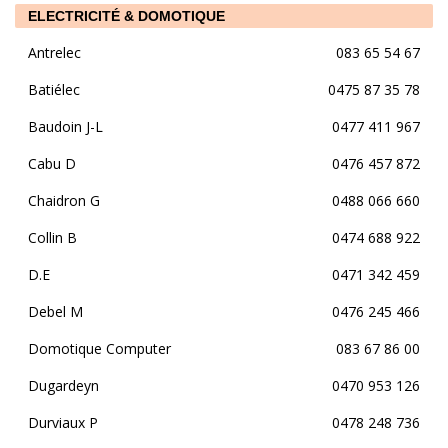
ELECTRICITÉ & DOMOTIQUE
Antrelec
083 65 54 67
Batiélec
0475 87 35 78
Baudoin J-L
0477 411 967
Cabu D
0476 457 872
Chaidron G
0488 066 660
Collin B
0474 688 922
D.E
0471 342 459
Debel M
0476 245 466
Domotique Computer
083 67 86 00
Dugardeyn
0470 953 126
Durviaux P
0478 248 736