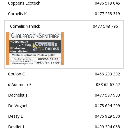
Coppens Ecotech
0496 519 045
Cornelis K
0477 258 319
Cornelis Yannick
0477 548 796
Coulon C
0466 203 302
d´Addamio E
083 65 67 67
Dachelet J
0477 597 903
De Voghel
0478 694 209
Dessy L
0476 929 530
Devillet J
0499 394 068