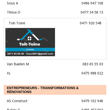
Scius A
0496 947 108
Titeux O
0477 34 58 13
Toit-Toine
0471 920 548
Van Baelen M
083 65 55 03
XL
0475 988 022
ENTREPRENEURS - TRANSFORMATIONS &
RÉNOVATIONS
AS Construct
0479 102 946
Bakric G
0495 407 963