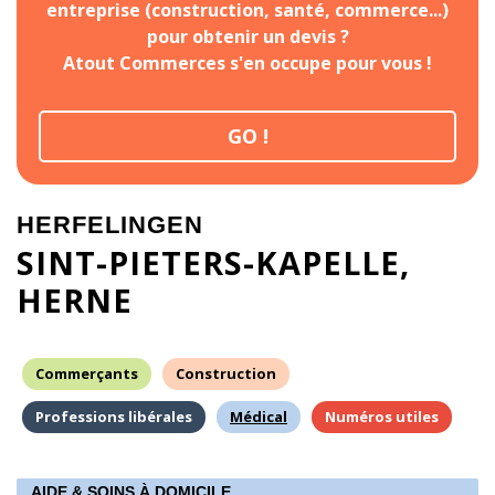
entreprise (construction, santé, commerce...)
pour obtenir un devis ?
Atout Commerces s'en occupe pour vous !
GO !
HERFELINGEN
SINT-PIETERS-KAPELLE
HERNE
Commerçants
Construction
Professions libérales
Médical
Numéros utiles
AIDE & SOINS À DOMICILE