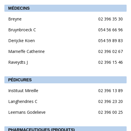
MÉDECINS
Breyne
02 396 35 30
Bruynbroeck C
054 56 66 96
Derijcke Koen
054 59 89 83
Marneffe Catherine
02 396 02 67
Raveydts J
02 396 15 46
PÉDICURES
Instituut Mireille
02 396 13 89
Langhendries C
02 396 23 20
Leemans Godelieve
02 396 00 25
PHARMACEUTIQUES (PRODUITS)