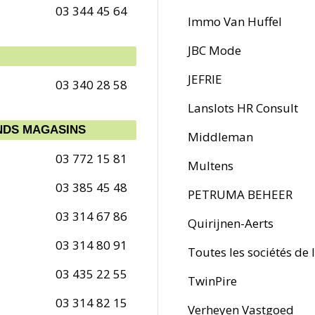
03 344 45 64
Immo Van Huffel
JBC Mode
JEFRIE
03 340 28 58
Lanslots HR Consult
NDS MAGASINS
Middleman
03 772 15 81
Multens
03 385 45 48
PETRUMA BEHEER
03 314 67 86
Quirijnen-Aerts
03 314 80 91
Toutes les sociétés d
03 435 22 55
TwinPire
03 314 82 15
Verheyen Vastgoed