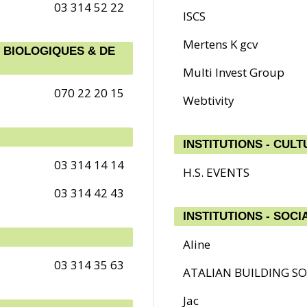
03 314 52 22
ISCS
Mertens K gcv
 BIOLOGIQUES & DE
Multi Invest Group
070 22 20 15
Webtivity
INSTITUTIONS - CUL
03 314 14 14
H.S. EVENTS
03 314 42 43
INSTITUTIONS - SOCI
Aline
03 314 35 63
ATALIAN BUILDING S
Jac