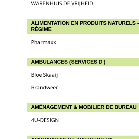
WARENHUIS DE VRIJHEID
ALIMENTATION EN PRODUITS NATURELS -
RÉGIME
Pharmaxx
AMBULANCES (SERVICES D')
Bloe Skaaij
Brandweer
AMÉNAGEMENT & MOBILIER DE BUREAU
4U-DESIGN