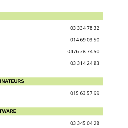
03 334 78 32
014 69 03 50
0476 38 74 50
03 314 24 83
DINATEURS
015 63 57 99
FTWARE
03 345 04 28