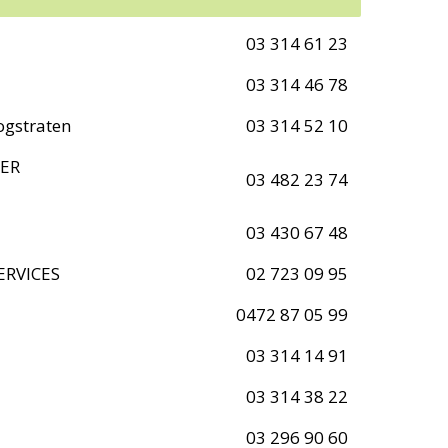
03 314 61 23
03 314 46 78
ogstraten
03 314 52 10
ER
03 482 23 74
03 430 67 48
ERVICES
02 723 09 95
0472 87 05 99
03 314 14 91
03 314 38 22
03 296 90 60