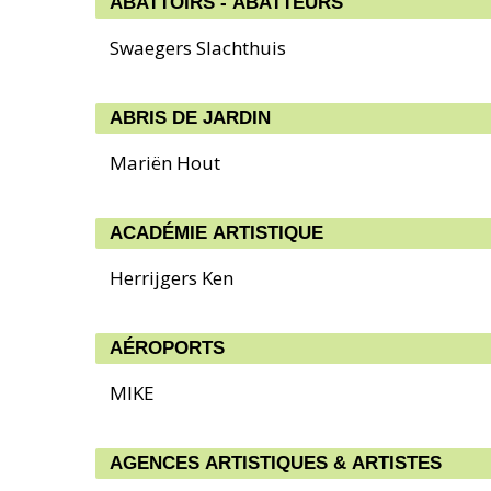
ABATTOIRS - ABATTEURS
Swaegers Slachthuis
ABRIS DE JARDIN
Mariën Hout
ACADÉMIE ARTISTIQUE
Herrijgers Ken
AÉROPORTS
MIKE
AGENCES ARTISTIQUES & ARTISTES