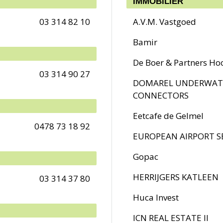
IMMOBILIER
03 314 82 10
A.V.M. Vastgoed
Bamir
De Boer & Partners Ho
03 314 90 27
DOMAREL UNDERWAT
CONNECTORS
Eetcafe de Gelmel
0478 73 18 92
EUROPEAN AIRPORT S
Gopac
HERRIJGERS KATLEEN
03 314 37 80
Huca Invest
ICN REAL ESTATE II