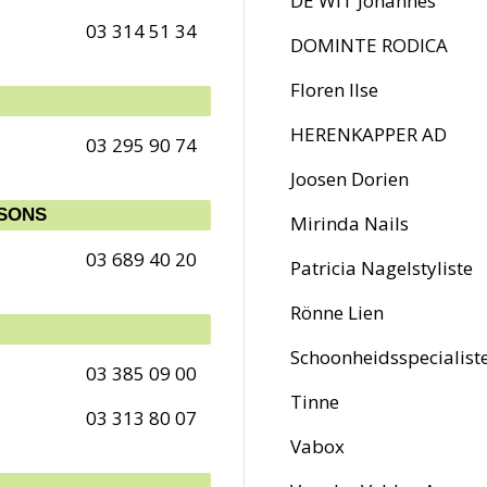
DE WIT Johannes
03 314 51 34
DOMINTE RODICA
Floren Ilse
HERENKAPPER AD
03 295 90 74
Joosen Dorien
ISONS
Mirinda Nails
03 689 40 20
Patricia Nagelstyliste
Rönne Lien
Schoonheidsspecialiste
03 385 09 00
Tinne
03 313 80 07
Vabox