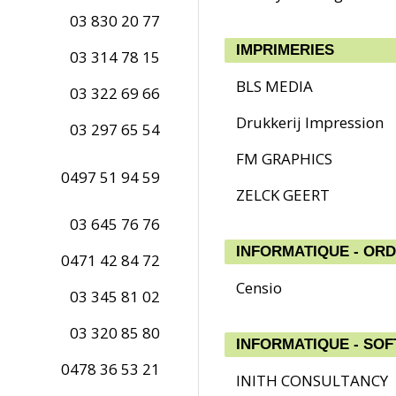
03 830 20 77
IMPRIMERIES
03 314 78 15
BLS MEDIA
03 322 69 66
Drukkerij Impression
03 297 65 54
FM GRAPHICS
0497 51 94 59
ZELCK GEERT
03 645 76 76
INFORMATIQUE - OR
0471 42 84 72
Censio
03 345 81 02
03 320 85 80
INFORMATIQUE - SO
0478 36 53 21
INITH CONSULTANCY