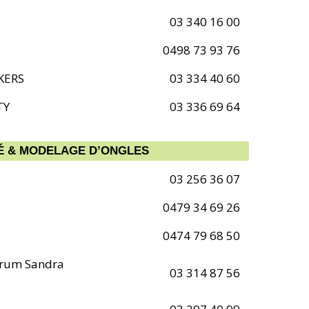
03 340 16 00
0498 73 93 76
KERS
03 334 40 60
TY
03 336 69 64
TÉ & MODELAGE D’ONGLES
03 256 36 07
0479 34 69 26
0474 79 68 50
trum Sandra
03 314 87 56