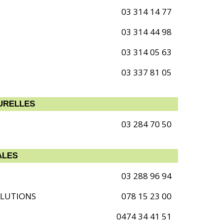
03 314 14 77
03 314 44 98
03 314 05 63
03 337 81 05
TURELLES
03 284 70 50
ALES
03 288 96 94
OLUTIONS
078 15 23 00
0474 34 41 51