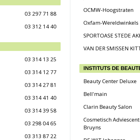
OCMW-Hoogstraten
03 297 71 88
Oxfam-Wereldwinkels
03 312 14 40
SPORTOASE STEDE AK
VAN DER SMISSEN KIT
03 314 13 25
INSTITUTS DE BEAU
03 314 12 77
Beauty Center Deluxe
03 314 27 81
Bell'main
03 314 41 40
Clarin Beauty Salon
03 314 39 58
Cosmetisch Adviescen
03 298 04 65
Bruyns
03 313 87 22