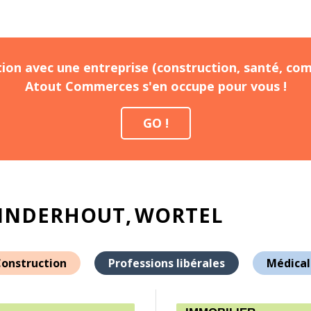
ion avec une entreprise (construction, santé, com
Atout Commerces s'en occupe pour vous !
GO !
INDERHOUT
WORTEL
onstruction
Professions libérales
Médical