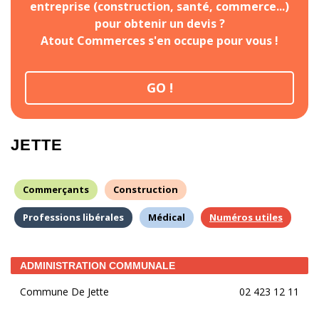
entreprise (construction, santé, commerce...)
pour obtenir un devis ?
Atout Commerces s'en occupe pour vous !
GO !
JETTE
Commerçants
Construction
Professions libérales
Médical
Numéros utiles
ADMINISTRATION COMMUNALE
Commune De Jette
02 423 12 11