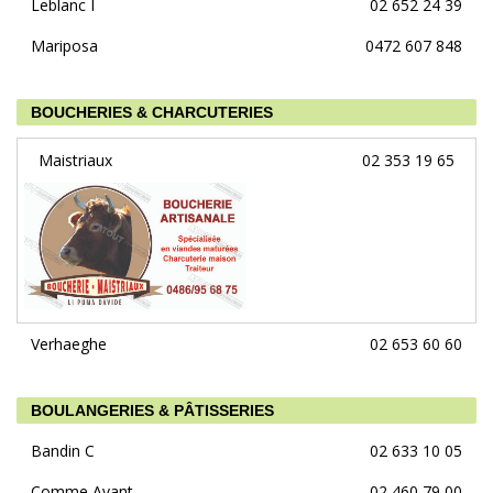
Leblanc I
02 652 24 39
Mariposa
0472 607 848
BOUCHERIES & CHARCUTERIES
Maistriaux
02 353 19 65
Verhaeghe
02 653 60 60
BOULANGERIES & PÂTISSERIES
Bandin C
02 633 10 05
Comme Avant
02 460 79 00