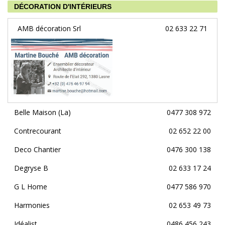
DÉCORATION D'INTÉRIEURS
AMB décoration Srl
02 633 22 71
Belle Maison (La)
0477 308 972
Contrecourant
02 652 22 00
Deco Chantier
0476 300 138
Degryse B
02 633 17 24
G L Home
0477 586 970
Harmonies
02 653 49 73
Idéalist
0486 456 243