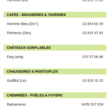
CAFÉS - BRASSERIES & TAVERNES
Homme Bleu (De l´)
02 654 00 59
Pêcheurs (Des)
02 653 47 65
CHÂTEAUX GONFLABLES
Easy Jump
010 57 06 66
CHAUSSURES & PANTOUFLES
Godillot (Le)
02 633 10 25
CHEMINÉES - POÊLES & FOYERS
Batiservices
0476 557 024