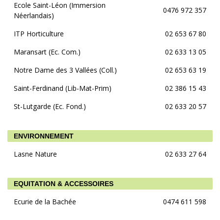
Ecole Saint-Léon (Immersion
0476 972 357
Néerlandais)
ITP Horticulture
02 653 67 80
Maransart (Ec. Com.)
02 633 13 05
Notre Dame des 3 Vallées (Coll.)
02 653 63 19
Saint-Ferdinand (Lib-Mat-Prim)
02 386 15 43
St-Lutgarde (Ec. Fond.)
02 633 20 57
ENVIRONNEMENT
Lasne Nature
02 633 27 64
EQUITATION & ACCESSOIRES
Ecurie de la Bachée
0474 611 598