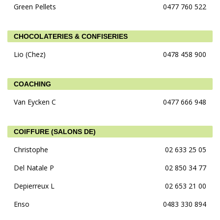
Green Pellets
0477 760 522
CHOCOLATERIES & CONFISERIES
Lio (Chez)
0478 458 900
COACHING
Van Eycken C
0477 666 948
COIFFURE (SALONS DE)
Christophe
02 633 25 05
Del Natale P
02 850 34 77
Depierreux L
02 653 21 00
Enso
0483 330 894