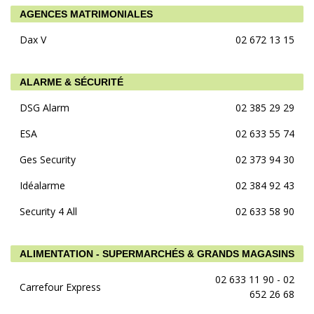
AGENCES MATRIMONIALES
Dax V
02 672 13 15
ALARME & SÉCURITÉ
DSG Alarm
02 385 29 29
ESA
02 633 55 74
Ges Security
02 373 94 30
Idéalarme
02 384 92 43
Security 4 All
02 633 58 90
ALIMENTATION - SUPERMARCHÉS & GRANDS MAGASINS
02 633 11 90 - 02
Carrefour Express
652 26 68