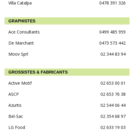
Villa Catalpa
0478 391 326
GRAPHISTES
Ace Consultants
0499 485 959
De Marchant
0473 573 442
Moov Sprl
02 344 83 94
GROSSISTES & FABRICANTS
Active Motif
02 653 00 01
ASCP
02 653 76 38
Azurtis
02 544 06 44
Bel-Sac
02 354 68 97
LG Food
02 633 19 03