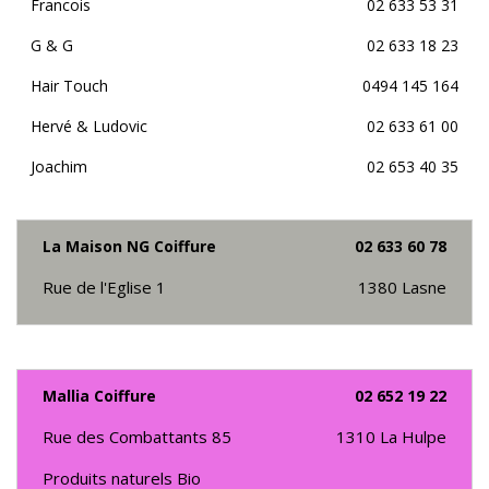
Francois
02 633 53 31
G & G
02 633 18 23
Hair Touch
0494 145 164
Hervé & Ludovic
02 633 61 00
Joachim
02 653 40 35
La Maison NG Coiffure
02 633 60 78
Rue de l'Eglise 1
1380
Lasne
Mallia Coiffure
02 652 19 22
Rue des Combattants 85
1310
La Hulpe
Produits naturels Bio