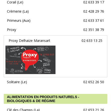
Corail (Le)
02 633 39 17
Crèmerie (La)
02 428 29 76
Primeurs (Aux)
02 633 37 61
Proxy
02 351 38 79
Proxy Delhaize Maransart
02 633 13 25
Solitaire (Le)
02 652 26 50
ALIMENTATION EN PRODUITS NATURELS -
BIOLOGIQUES & DE RÉGIME
Clé des Champs (La)
02 653 21 26