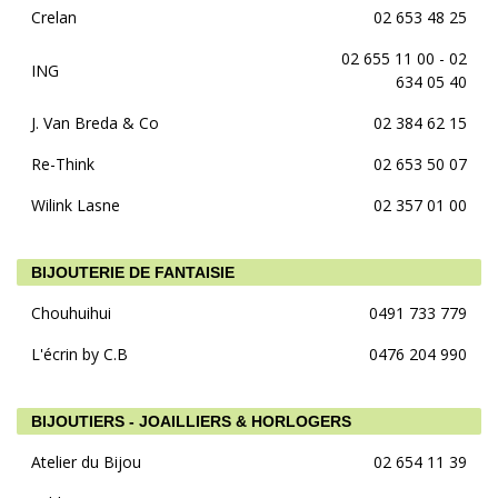
Crelan
02 653 48 25
02 655 11 00 - 02
ING
634 05 40
J. Van Breda & Co
02 384 62 15
Re-Think
02 653 50 07
Wilink Lasne
02 357 01 00
BIJOUTERIE DE FANTAISIE
Chouhuihui
0491 733 779
L'écrin by C.B
0476 204 990
BIJOUTIERS - JOAILLIERS & HORLOGERS
Atelier du Bijou
02 654 11 39