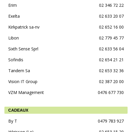
Erim
02 346 72 22
Exelta
02 633 20 07
Kirkpatrick sa-nv
02 652 16 00
Libon
02 779 45 77
Sixth Sense Sprl
02 633 56 04
Sofindis
02 654 21 21
Tandem Sa
02 653 32 36
Vision IT Group
02 387 20 00
VZM Management
0476 677 730
CADEAUX
By T
0479 783 927
Hérisson (Le)
02 653 15 20