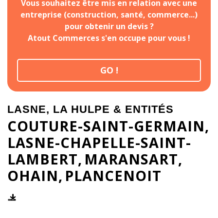
Vous souhaitez être mis en relation avec une
entreprise (construction, santé, commerce...)
pour obtenir un devis ?
Atout Commerces s'en occupe pour vous !
GO !
LASNE, LA HULPE & ENTITÉS
COUTURE-SAINT-GERMAIN
LASNE-CHAPELLE-SAINT-
LAMBERT
MARANSART
OHAIN
PLANCENOIT