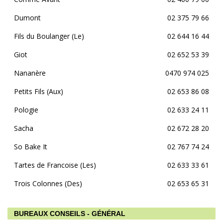
Dumont
02 375 79 66
Fils du Boulanger (Le)
02 644 16 44
Giot
02 652 53 39
Nananère
0470 974 025
Petits Fils (Aux)
02 653 86 08
Pologie
02 633 24 11
Sacha
02 672 28 20
So Bake It
02 767 74 24
Tartes de Francoise (Les)
02 633 33 61
Trois Colonnes (Des)
02 653 65 31
BUREAUX CONSEILS - GÉNÉRAL