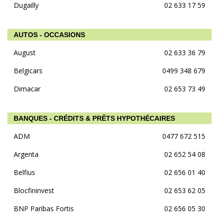
Dugailly
02 633 17 59
AUTOS - OCCASIONS
August
02 633 36 79
Belgicars
0499 348 679
Dimacar
02 653 73 49
BANQUES - CRÉDITS & PRÊTS HYPOTHÉCAIRES
ADM
0477 672 515
Argenta
02 652 54 08
Belfius
02 656 01 40
Blocfininvest
02 653 62 05
BNP Paribas Fortis
02 656 05 30