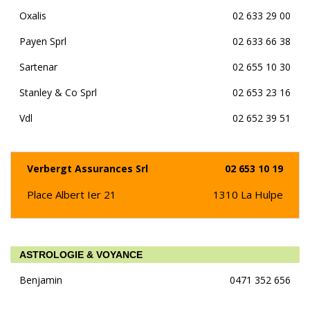
Oxalis
02 633 29 00
Payen Sprl
02 633 66 38
Sartenar
02 655 10 30
Stanley & Co Sprl
02 653 23 16
Vdl
02 652 39 51
Verbergt Assurances Srl
02 653 10 19
Place Albert Ier 21
1310
La Hulpe
ASTROLOGIE & VOYANCE
Benjamin
0471 352 656