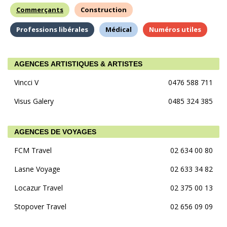
Commerçants
Construction
Professions libérales
Médical
Numéros utiles
AGENCES ARTISTIQUES & ARTISTES
Vincci V
0476 588 711
Visus Galery
0485 324 385
AGENCES DE VOYAGES
FCM Travel
02 634 00 80
Lasne Voyage
02 633 34 82
Locazur Travel
02 375 00 13
Stopover Travel
02 656 09 09