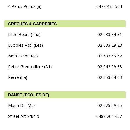
4 Petits Points (a)
0472 475 504
CRÈCHES & GARDERIES
Little Bears (The)
02 633 34 31
Lucioles Asbl (Les)
02 633 29 23
Montessori Kids
02 633 66 52
Petite Grenouillère (A la)
02 642 99 33
Récré (La)
02 353 04 03
DANSE (ECOLES DE)
Maria Del Mar
02 675 59 65
Street Art Studio
0488 264 457