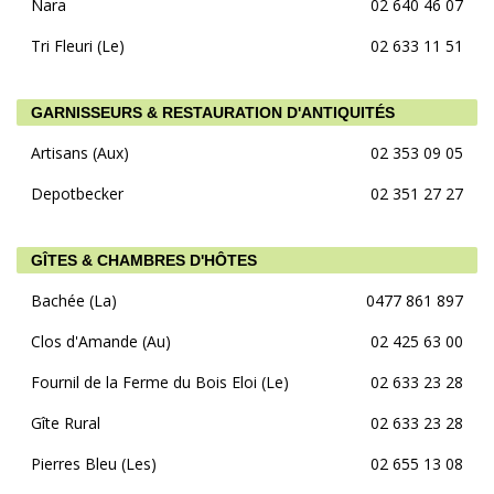
Nara
02 640 46 07
Tri Fleuri (Le)
02 633 11 51
GARNISSEURS & RESTAURATION D'ANTIQUITÉS
Artisans (Aux)
02 353 09 05
Depotbecker
02 351 27 27
GÎTES & CHAMBRES D'HÔTES
Bachée (La)
0477 861 897
Clos d'Amande (Au)
02 425 63 00
Fournil de la Ferme du Bois Eloi (Le)
02 633 23 28
Gîte Rural
02 633 23 28
Pierres Bleu (Les)
02 655 13 08