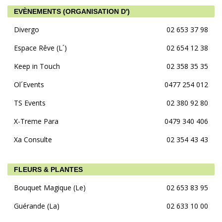
EVÈNEMENTS (ORGANISATION D')
Divergo
02 653 37 98
Espace Rêve (L´)
02 654 12 38
Keep in Touch
02 358 35 35
Ol´Events
0477 254 012
TS Events
02 380 92 80
X-Treme Para
0479 340 406
Xa Consulte
02 354 43 43
FLEURS & PLANTES
Bouquet Magique (Le)
02 653 83 95
Guérande (La)
02 633 10 00