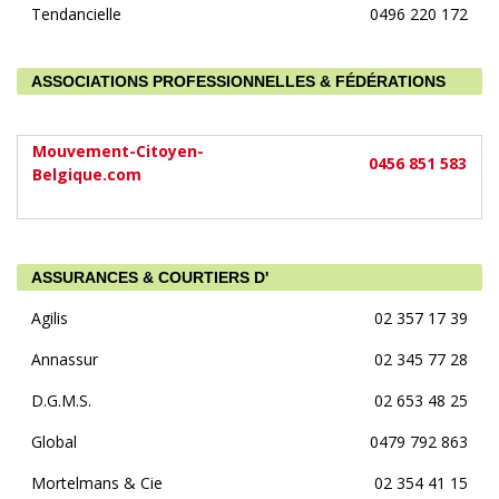
Tendancielle
0496 220 172
ASSOCIATIONS PROFESSIONNELLES & FÉDÉRATIONS
Mouvement-Citoyen-
0456 851 583
Belgique.com
ASSURANCES & COURTIERS D'
Agilis
02 357 17 39
Annassur
02 345 77 28
D.G.M.S.
02 653 48 25
Global
0479 792 863
Mortelmans & Cie
02 354 41 15