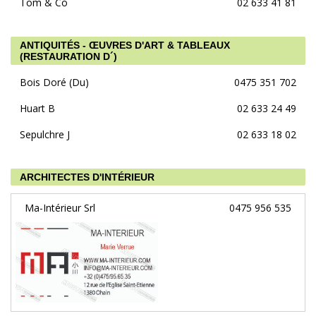
Tom & Co
02 633 41 81
ANTIQUITÉS - ŒUVRES D'ART & TABLEAUX
(RESTAURATION D´)
Bois Doré (Du)
0475 351 702
Huart B
02 633 24 49
Sepulchre J
02 633 18 02
ARCHITECTES D'INTÉRIEUR
Ma-Intérieur Srl
0475 956 535