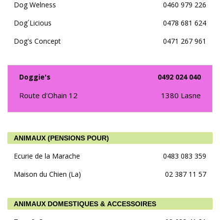
Dog Welness
0460 979 226
Dog´Licious
0478 681 624
Dog's Concept
0471 267 961
Doggie's
0492 024 040
Route d'Ohain 12
1380
Lasne
ANIMAUX (PENSIONS POUR)
Ecurie de la Marache
0483 083 359
Maison du Chien (La)
02 387 11 57
ANIMAUX DOMESTIQUES & ACCESSOIRES