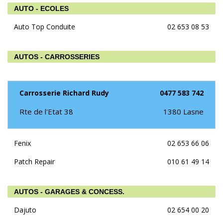
AUTO - ECOLES
Auto Top Conduite
02 653 08 53
AUTOS - CARROSSERIES
Carrosserie Richard Rudy
0477 583 742
Rte de l'Etat 38
1380
Lasne
Fenix
02 653 66 06
Patch Repair
010 61 49 14
AUTOS - GARAGES & CONCESS.
Dajuto
02 654 00 20