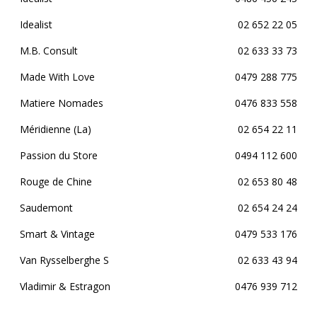
Idealist
02 652 22 05
M.B. Consult
02 633 33 73
Made With Love
0479 288 775
Matiere Nomades
0476 833 558
Méridienne (La)
02 654 22 11
Passion du Store
0494 112 600
Rouge de Chine
02 653 80 48
Saudemont
02 654 24 24
Smart & Vintage
0479 533 176
Van Rysselberghe S
02 633 43 94
Vladimir & Estragon
0476 939 712