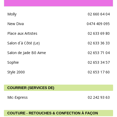
Molly
02 660 64 04
New Diva
0474 409 095
Place aux Artistes
02 633 69 80
Salon d´à Côté (Le)
02 633 36 33
Salon de Jade Bô Aime
02 653 71 04
Sophie
02 653 34 57
Style 2000
02 653 17 60
COURRIER (SERVICES DE)
Mic-Express
02 242 93 63
COUTURE - RETOUCHES & CONFECTION À FAÇON