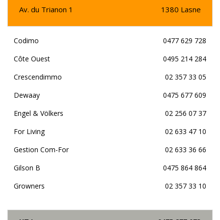
Av. du Trianon 1
1380
Lasne
Codimo
0477 629 728
Côte Ouest
0495 214 284
Crescendimmo
02 357 33 05
Dewaay
0475 677 609
Engel & Völkers
02 256 07 37
For Living
02 633 47 10
Gestion Com-For
02 633 36 66
Gilson B
0475 864 864
Growners
02 357 33 10