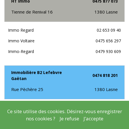
HT Immo
0475 877 073
Tienne de Renival 16
1380
Lasne
Immo Regard
02 653 09 40
Immo Voltaire
0475 656 297
Immo-Regard
0479 930 609
Immobilière B2 Lefebvre
0474 818 201
Gaëtan
Rue Pèchère 25
1380
Lasne
Kropek
0483 608 030
Ce site utilise des cookies. Désirez-vous enregistrer
nos cookies ?
Je refuse
J’accepte
Nicolas V
0476 796 547
Obelimmo
0475 517 944