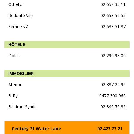
Othello
02 652 35 11
Redouté Vins
02 653 56 55
Serneels A
02 633 51 87
HÔTELS
Dolce
02 290 98 00
IMMOBILIER
Atenor
02 387 22 99
B-Ryl
0477 300 966
Baltimo-Syndic
02 346 59 39
Century 21 Water Lane
02 427 77 21