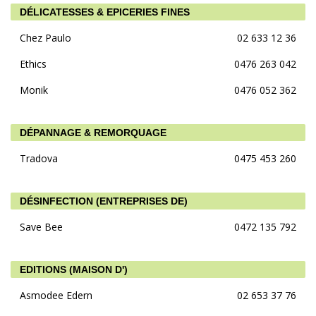
DÉLICATESSES & EPICERIES FINES
Chez Paulo
02 633 12 36
Ethics
0476 263 042
Monik
0476 052 362
DÉPANNAGE & REMORQUAGE
Tradova
0475 453 260
DÉSINFECTION (ENTREPRISES DE)
Save Bee
0472 135 792
EDITIONS (MAISON D')
Asmodee Edern
02 653 37 76