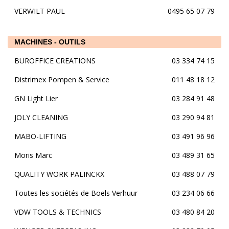
VERWILT PAUL
0495 65 07 79
MACHINES - OUTILS
BUROFFICE CREATIONS
03 334 74 15
Distrimex Pompen & Service
011 48 18 12
GN Light Lier
03 284 91 48
JOLY CLEANING
03 290 94 81
MABO-LIFTING
03 491 96 96
Moris Marc
03 489 31 65
QUALITY WORK PALINCKX
03 488 07 79
Toutes les sociétés de Boels Verhuur
03 234 06 66
VDW TOOLS & TECHNICS
03 480 84 20