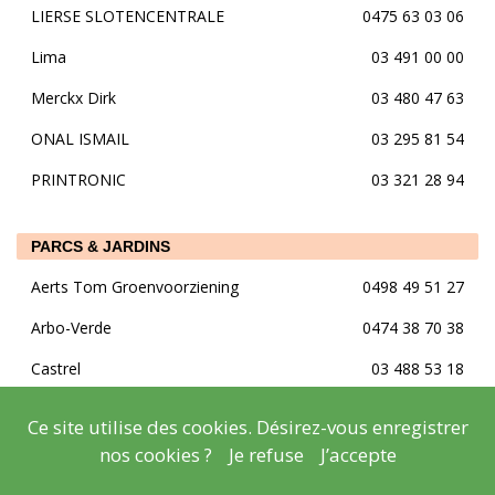
LIERSE SLOTENCENTRALE
0475 63 03 06
Lima
03 491 00 00
Merckx Dirk
03 480 47 63
ONAL ISMAIL
03 295 81 54
PRINTRONIC
03 321 28 94
PARCS & JARDINS
Aerts Tom Groenvoorziening
0498 49 51 27
Arbo-Verde
0474 38 70 38
Castrel
03 488 53 18
De Groene Kapoen
0486 69 06 31
Ce site utilise des cookies. Désirez-vous enregistrer
De Hert
03 489 07 63
nos cookies ?
Je refuse
J’accepte
Gardinero
0474 43 85 12