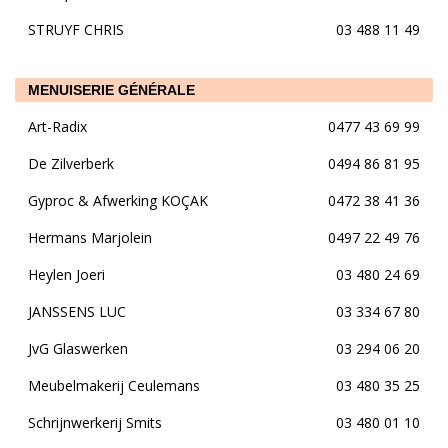
STRUYF CHRIS
03 488 11 49
MENUISERIE GÉNÉRALE
Art-Radix
0477 43 69 99
De Zilverberk
0494 86 81 95
Gyproc & Afwerking KOÇAK
0472 38 41 36
Hermans Marjolein
0497 22 49 76
Heylen Joeri
03 480 24 69
JANSSENS LUC
03 334 67 80
JvG Glaswerken
03 294 06 20
Meubelmakerij Ceulemans
03 480 35 25
Schrijnwerkerij Smits
03 480 01 10