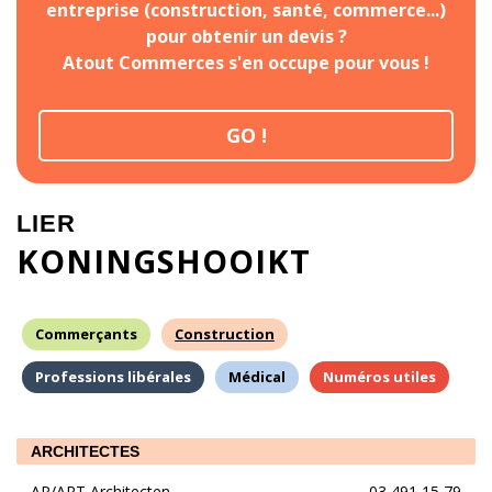
entreprise (construction, santé, commerce...)
pour obtenir un devis ?
Atout Commerces s'en occupe pour vous !
GO !
LIER
KONINGSHOOIKT
Commerçants
Construction
Professions libérales
Médical
Numéros utiles
ARCHITECTES
AP/ART Architecten
03 491 15 79