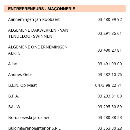
ENTREPRENEURS - MAÇONNERIE
Aannemingen Jan Roobaert
03 480 99 92
ALGEMENE DAKWERKEN - VAN
03 291 86 61
TENDELOO- SWINNEN
ALGEMENE ONDERNEMINGEN
03 480 27 81
AERTS
Alibo
03 491 99 00
Andries Gebr
03 482 10 76
B.E.N. Op Maat
0473 98 22 71
B.P.A.
03 293 31 00
BAUW
03 295 50 89
Boruszewski Jaroslaw
03 480 38 23
Bulding&reno&interior S.R.L
03 353 00 28