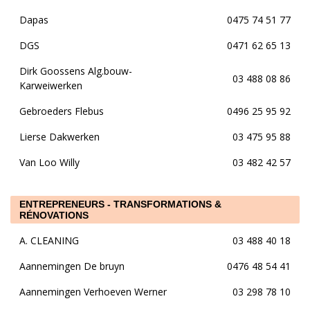
Dapas
0475 74 51 77
DGS
0471 62 65 13
Dirk Goossens Alg.bouw-
03 488 08 86
Karweiwerken
Gebroeders Flebus
0496 25 95 92
Lierse Dakwerken
03 475 95 88
Van Loo Willy
03 482 42 57
ENTREPRENEURS - TRANSFORMATIONS &
RÉNOVATIONS
A. CLEANING
03 488 40 18
Aannemingen De bruyn
0476 48 54 41
Aannemingen Verhoeven Werner
03 298 78 10