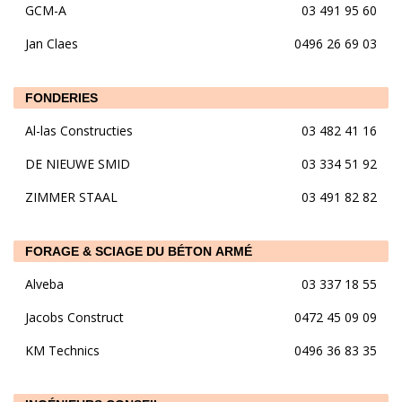
GCM-A
03 491 95 60
Jan Claes
0496 26 69 03
FONDERIES
Al-las Constructies
03 482 41 16
DE NIEUWE SMID
03 334 51 92
ZIMMER STAAL
03 491 82 82
FORAGE & SCIAGE DU BÉTON ARMÉ
Alveba
03 337 18 55
Jacobs Construct
0472 45 09 09
KM Technics
0496 36 83 35