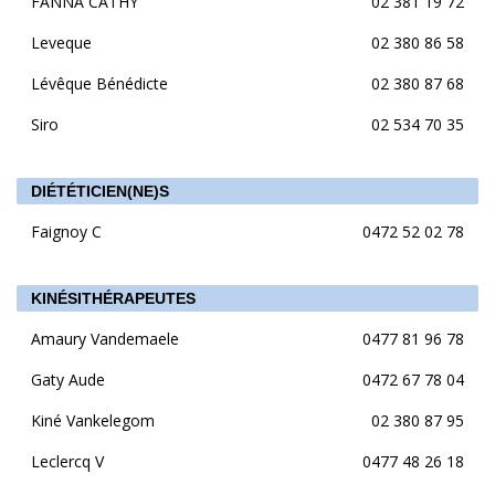
FANNA CATHY
02 381 19 72
Leveque
02 380 86 58
Lévêque Bénédicte
02 380 87 68
Siro
02 534 70 35
DIÉTÉTICIEN(NE)S
Faignoy C
0472 52 02 78
KINÉSITHÉRAPEUTES
Amaury Vandemaele
0477 81 96 78
Gaty Aude
0472 67 78 04
Kiné Vankelegom
02 380 87 95
Leclercq V
0477 48 26 18