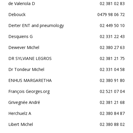
de Valeriola D
02 381 02 83
Debouck
0479 98 06 72
Derter ENT and pneumology
02 449 50 10
Desquiens G
02 331 22 43
Dewever Michel
02 380 27 63
DR SYLVIANE LEGROS
02 381 21 75
Dr Tondeur Michel
02 331 04 58
ENHUS MARGARETHA
02 380 91 80
François Georges.org
02 521 07 04
Grivegnée André
02 381 21 68
Herchuelz A
02 380 84 87
Libert Michel
02 380 88 02