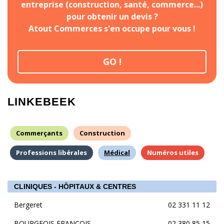
entreprise (construction, santé, commerce...)
pour obtenir un devis ?
Atout Commerces s'en occupe pour vous !
GO !
LINKEBEEK
Commerçants
Construction
Professions libérales
Médical
Numéros utiles
CLINIQUES - HÔPITAUX & CENTRES
Bergeret
02 331 11 12
BOURGEOIS FRANCOIS
02 380 85 15