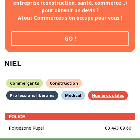
entreprise (construction, santé, commerce...)
pour obtenir un devis ?
Atout Commerces s'en occupe pour vous !
GO !
NIEL
Commerçants
Construction
Professions libérales
Médical
Numéros utiles
POLICE
Politiezone Rupel
03 443 09 60