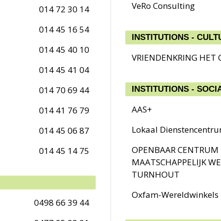
VeRo Consulting
014 72 30 14
014 45 16 54
INSTITUTIONS - CUL
014 45 40 10
VRIENDENKRING HET
014 45 41 04
014 70 69 44
INSTITUTIONS - SOCI
AAS+
014 41 76 79
Lokaal Dienstencentr
014 45 06 87
OPENBAAR CENTRUM
014 45 14 75
MAATSCHAPPELIJK WE
TURNHOUT
Oxfam-Wereldwinkels
0498 66 39 44