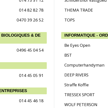
014 73 51 12
Schildershof Vastgoed
014 82 82 78
THEMA TRADE
0470 39 26 52
TOPS
 BIOLOGIQUES & DE
INFORMATIQUE - OR
Be Eyes Open
0496 45 04 54
BST
Computerhandyman
DEEP RIVERS
014 45 05 91
Straffe Koffie
ENTREPRISES
TRESSEX SPORT
014 45 46 18
WOLF PETERSON