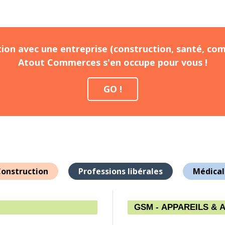
ion avec une entreprise (construction, santé, com
Atout Commerces s'en occupe pour vous !
GO !
onstruction
Professions libérales
Médical
GSM - APPAREILS & 