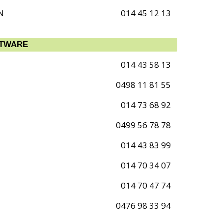
N
014 45 12 13
FTWARE
014 43 58 13
0498 11 81 55
014 73 68 92
0499 56 78 78
014 43 83 99
014 70 34 07
014 70 47 74
0476 98 33 94