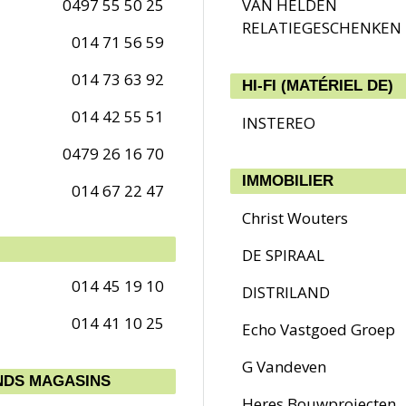
0497 55 50 25
VAN HELDEN
RELATIEGESCHENKEN
014 71 56 59
014 73 63 92
HI-FI (MATÉRIEL DE)
014 42 55 51
INSTEREO
0479 26 16 70
IMMOBILIER
014 67 22 47
Christ Wouters
DE SPIRAAL
014 45 19 10
DISTRILAND
014 41 10 25
Echo Vastgoed Groep
G Vandeven
NDS MAGASINS
Heres Bouwprojecten