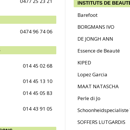
0477 25 23 21
INSTITUTS DE BEAU
Barefoot
BORGMANS IVO
0474 96 74 06
DE JONGH ANN
S
Essence de Beauté
KIPED
014 45 02 68
Lopez Garcia
014 45 13 10
MAAT NATASCHA
014 45 05 83
Perle di Jo
014 43 91 05
Schoonheidspecialist
SOFFERS LUTGARDIS