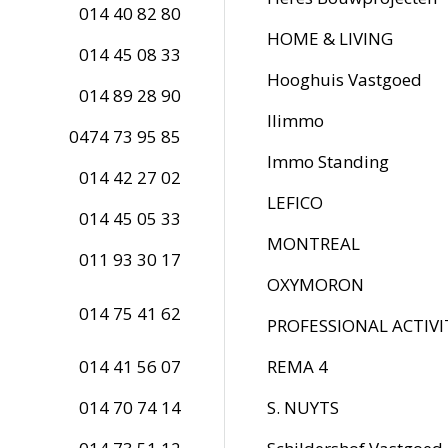
014 40 82 80
HOME & LIVING
014 45 08 33
Hooghuis Vastgoed
014 89 28 90
Ilimmo
0474 73 95 85
Immo Standing
014 42 27 02
LEFICO
014 45 05 33
MONTREAL
011 93 30 17
OXYMORON
014 75 41 62
PROFESSIONAL ACTIVI
014 41 56 07
REMA 4
014 70 74 14
S. NUYTS