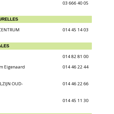
03 666 40 05
TURELLES
 CENTRUM
014 45 14 03
ALES
014 82 81 00
um Eigenaard
014 46 22 44
LZIJN OUD-
014 46 22 66
014 45 11 30