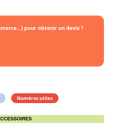
merce...) pour obtenir un devis ?
Numéros utiles
ACCESSOIRES