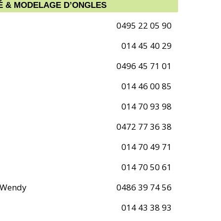
TÉ & MODELAGE D’ONGLES
0495 22 05 90
014 45 40 29
0496 45 71 01
014 46 00 85
014 70 93 98
0472 77 36 38
014 70 49 71
014 70 50 61
e Wendy
0486 39 74 56
014 43 38 93