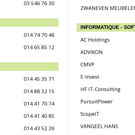
03 546 76 30
ZWANEVEN MEUBELE
INFORMATIQUE - SO
014 74 70 46
AC Holdings
014 65 85 12
ADVIKON
CMVP
E-Invest
014 45 35 71
HF IT-Consulting
014 88 32 15
PursuitPower
014 41 70 74
ScopeIT
014 41 40 85
VANGEEL HANS
014 43 52 26