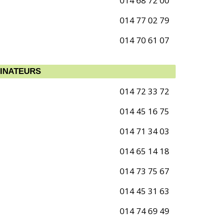
014 68 72 00
014 77 02 79
014 70 61 07
DINATEURS
014 72 33 72
014 45 16 75
014 71 34 03
014 65 14 18
014 73 75 67
014 45 31 63
014 74 69 49