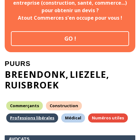
entreprise (construction, santé, commerce...)
pour obtenir un devis ?
Atout Commerces s'en occupe pour vous !
GO !
PUURS
BREENDONK
LIEZELE
RUISBROEK
Commerçants
Construction
Professions libérales
Médical
Numéros utiles
AVOCATS