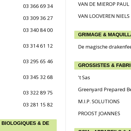
VAN DE MIEROP PAUL
03 366 69 34
VAN LOOVEREN NIELS
03 309 36 27
03 340 84 00
GRIMAGE & MAQUIL
03 314 61 12
De magische drakenfe
03 295 65 46
GROSSISTES & FABR
03 345 32 68
't Sas
Greenyard Prepared B
03 322 89 75
M.I.P. SOLUTIONS
03 281 15 82
PROOST JOANNES
 BIOLOGIQUES & DE