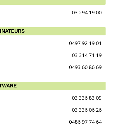
03 294 19 00
DINATEURS
0497 92 19 01
03 314 71 19
0493 60 86 69
FTWARE
03 336 83 05
03 336 06 26
0486 97 74 64