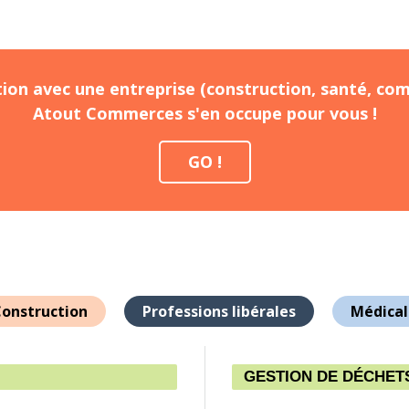
ion avec une entreprise (construction, santé, com
Atout Commerces s'en occupe pour vous !
GO !
onstruction
Professions libérales
Médical
GESTION DE DÉCHET