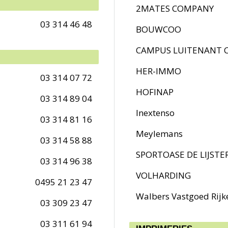
2MATES COMPANY
03 314 46 48
BOUWCOO
CAMPUS LUITENANT 
HER-IMMO
03 314 07 72
HOFINAP
03 314 89 04
Inextenso
03 314 81 16
Meylemans
03 314 58 88
SPORTOASE DE LIJSTE
03 314 96 38
VOLHARDING
0495 21 23 47
Walbers Vastgoed Rijk
03 309 23 47
03 311 61 94