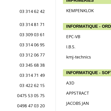
IMPRIMERIES
KEMPENKLOK
03 314 62 42
03 314 81 71
INFORMATIQUE - OR
03 309 03 61
EPC-VB
03 314 06 95
I.B.S.
03 312 06 77
kmj-technics
03 345 68 38
INFORMATIQUE - SO
03 314 71 49
A3D
03 422 62 15
APPSTRACT
0475 53 05 75
JACOBS JAN
0498 47 03 20