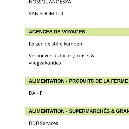
NOSSOL ANOESKA
VAN SOOM LUC
AGENCES DE VOYAGES
Reizen de stille kempen
Verhoeven autocar-,cruise -&
vliegvakanties
ALIMENTATION - PRODUITS DE LA FERME
DAKIP
ALIMENTATION - SUPERMARCHÉS & GRA
DDB Services