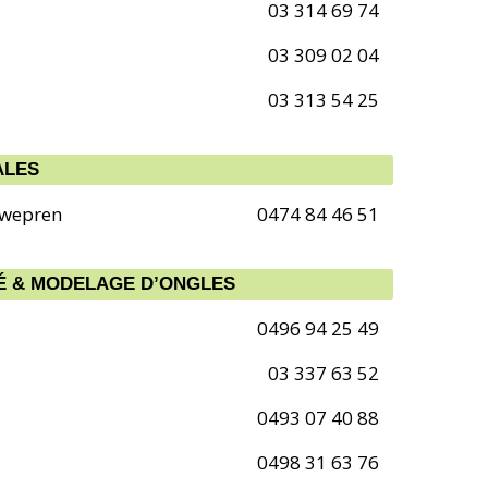
03 314 69 74
03 309 02 04
03 313 54 25
ALES
twepren
0474 84 46 51
TÉ & MODELAGE D’ONGLES
0496 94 25 49
03 337 63 52
0493 07 40 88
0498 31 63 76