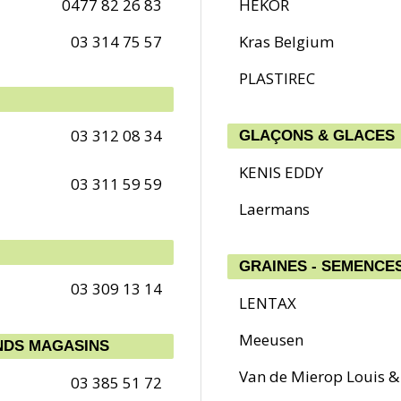
0477 82 26 83
HEKOR
03 314 75 57
Kras Belgium
PLASTIREC
03 312 08 34
GLAÇONS & GLACES
KENIS EDDY
03 311 59 59
Laermans
GRAINES - SEMENCE
03 309 13 14
LENTAX
Meeusen
NDS MAGASINS
Van de Mierop Louis &
03 385 51 72