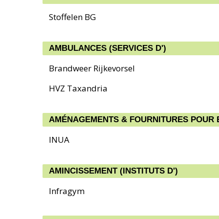
Stoffelen BG
AMBULANCES (SERVICES D')
Brandweer Rijkevorsel
HVZ Taxandria
AMÉNAGEMENTS & FOURNITURES POUR 
INUA
AMINCISSEMENT (INSTITUTS D')
Infragym