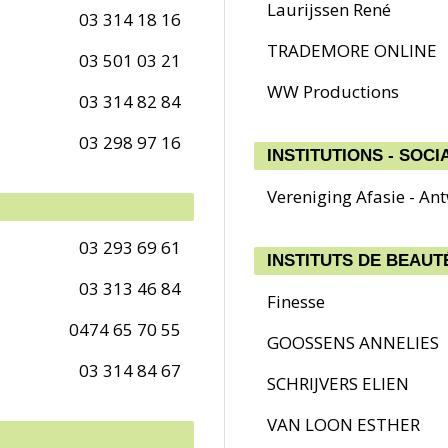
Laurijssen René
03 314 18 16
TRADEMORE ONLINE
03 501 03 21
WW Productions
03 314 82 84
03 298 97 16
INSTITUTIONS - SOCI
Vereniging Afasie - An
03 293 69 61
INSTITUTS DE BEAU
03 313 46 84
Finesse
0474 65 70 55
GOOSSENS ANNELIES
03 314 84 67
SCHRIJVERS ELIEN
VAN LOON ESTHER