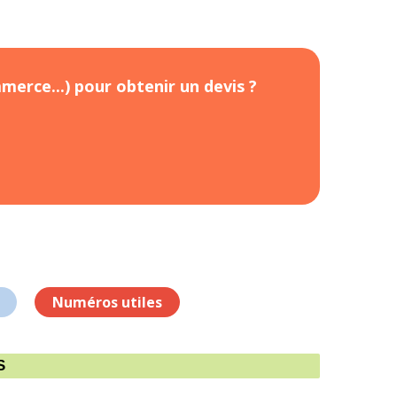
merce...) pour obtenir un devis ?
Numéros utiles
S