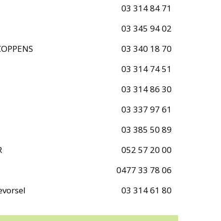
03 314 84 71
03 345 94 02
COPPENS
03 340 18 70
03 314 74 51
03 314 86 30
03 337 97 61
03 385 50 89
R
052 57 20 00
0477 33 78 06
evorsel
03 314 61 80