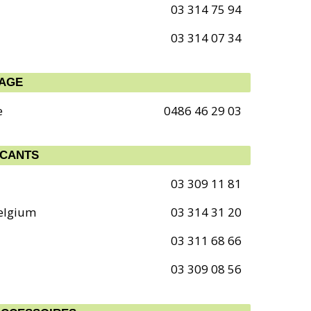
03 314 75 94
03 314 07 34
LAGE
e
0486 46 29 03
ICANTS
03 309 11 81
elgium
03 314 31 20
03 311 68 66
03 309 08 56