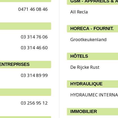
GSM - APPAREILS & 
0471 46 08 46
All Recla
HORECA - FOURNIT.
03 314 76 06
Grootkeukenland
03 314 46 60
HÔTELS
ENTREPRISES
De Rijcke Rust
03 314 89 99
HYDRAULIQUE
HYDRAUMEC INTERNA
03 256 95 12
IMMOBILIER