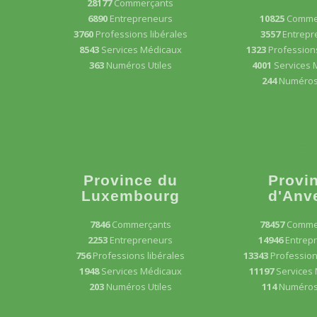
28177
Commerçants
6890
Entrepreneurs
10825
Comme
3760
Professions libérales
3557
Entrepr
8543
Services Médicaux
1323
Professions
363
Numéros Utiles
4001
Services 
244
Numéros 
Province du
Provi
Luxembourg
d'Anv
7846
Commerçants
78457
Comme
2253
Entrepreneurs
14946
Entrep
756
Professions libérales
13343
Profession
1948
Services Médicaux
11197
Services
203
Numéros Utiles
114
Numéros 