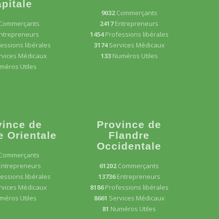
pitale
9032
Commerçants
Commerçants
2417
Entrepreneurs
ntrepreneurs
1454
Professions libérales
essions libérales
3174
Services Médicaux
rvices Médicaux
133
Numéros Utiles
méros Utiles
vince de
Province de
e Orientale
Flandre
Occidentale
Commerçants
Entrepreneurs
61202
Commerçants
essions libérales
13736
Entrepreneurs
rvices Médicaux
8186
Professions libérales
méros Utiles
8661
Services Médicaux
81
Numéros Utiles