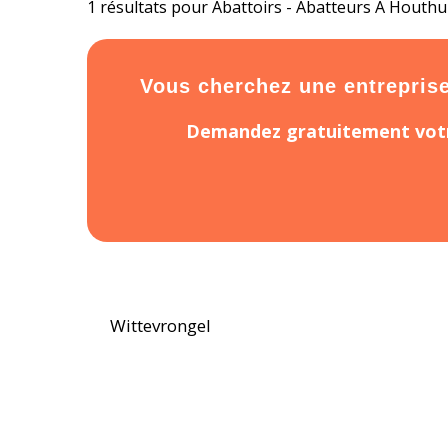
1 résultats pour Abattoirs - Abatteurs À Houthu
Vous cherchez une entreprise 
Demandez gratuitement votr
Wittevrongel