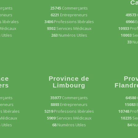
Ca
rçants
25745
Commerçants
eneurs
6221
Entrepreneurs
49573
 libérales
3406
Professions libérales
6966
E
Médicaux
9302
Services Médicaux
10933
Prof
Utiles
263
Numéros Utiles
10003
Se
33
Nu
nce
Province de
Pro
ers
Limbourg
Flandr
rçants
35977
Commerçants
64580
reneurs
8893
Entrepreneurs
15083
s libérales
5219
Professions libérales
10748
Prof
 Médicaux
5909
Services Médicaux
10235
Se
Utiles
68
Numéros Utiles
84
Nu