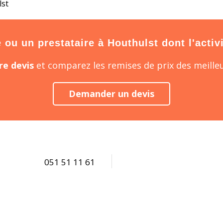
lst
ou un prestataire à Houthulst dont l'activit
e devis
et comparez les remises de prix des meilleu
Demander un devis
051 51 11 61