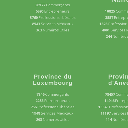
28177
Commerçants
6890
Entrepreneurs
10825
Comme
3760
Professions libérales
3557
Entrepr
8543
Services Médicaux
1323
Professions
363
Numéros Utiles
4001
Services 
244
Numéros 
Province du
Provi
Luxembourg
d'Anv
7846
Commerçants
78457
Comme
2253
Entrepreneurs
14946
Entrep
756
Professions libérales
13343
Profession
1948
Services Médicaux
11197
Services
203
Numéros Utiles
114
Numéros 