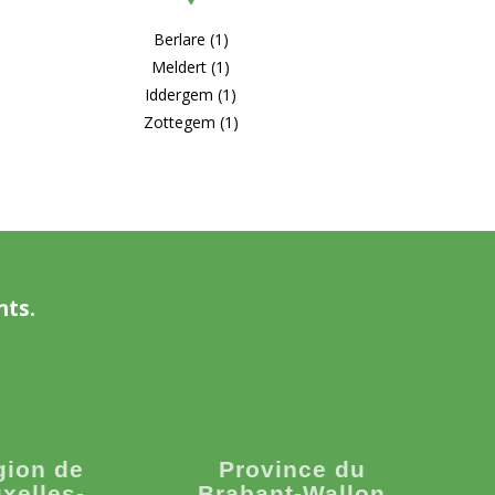
Berlare (1)
Meldert (1)
Iddergem (1)
Zottegem (1)
nts.
gion de
Province du
xelles-
Brabant-Wallon