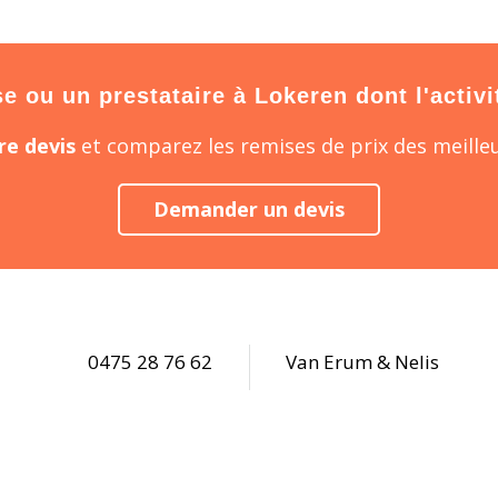
 ou un prestataire à Lokeren dont l'activi
e devis
et comparez les remises de prix des meilleu
Demander un devis
0475 28 76 62
Van Erum & Nelis