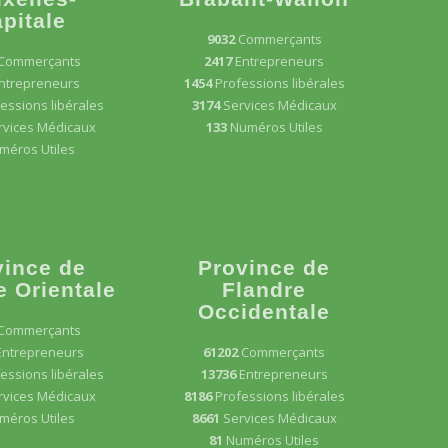
pitale
9032
Commerçants
Commerçants
2417
Entrepreneurs
ntrepreneurs
1454
Professions libérales
essions libérales
3174
Services Médicaux
rvices Médicaux
133
Numéros Utiles
méros Utiles
vince de
Province de
e Orientale
Flandre
Occidentale
Commerçants
Entrepreneurs
61202
Commerçants
essions libérales
13736
Entrepreneurs
rvices Médicaux
8186
Professions libérales
méros Utiles
8661
Services Médicaux
81
Numéros Utiles