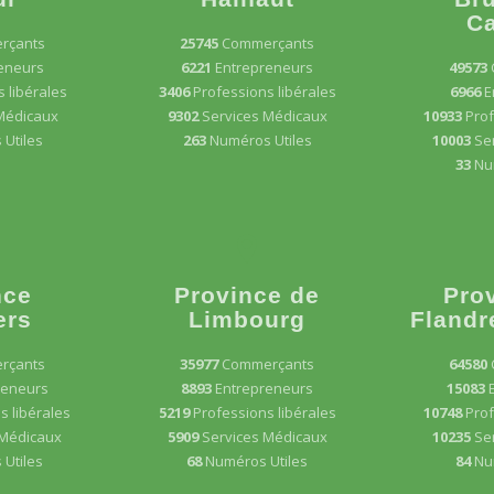
Ca
rçants
25745
Commerçants
eneurs
6221
Entrepreneurs
49573
 libérales
3406
Professions libérales
6966
E
Médicaux
9302
Services Médicaux
10933
Prof
Utiles
263
Numéros Utiles
10003
Se
33
Nu
nce
Province de
Pro
ers
Limbourg
Flandr
rçants
35977
Commerçants
64580
reneurs
8893
Entrepreneurs
15083
s libérales
5219
Professions libérales
10748
Prof
 Médicaux
5909
Services Médicaux
10235
Se
Utiles
68
Numéros Utiles
84
Nu