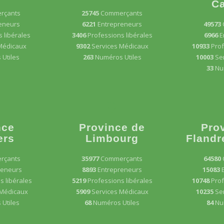
Ca
rçants
25745
Commerçants
eneurs
6221
Entrepreneurs
49573
 libérales
3406
Professions libérales
6966
E
Médicaux
9302
Services Médicaux
10933
Prof
Utiles
263
Numéros Utiles
10003
Se
33
Nu
nce
Province de
Pro
ers
Limbourg
Flandr
rçants
35977
Commerçants
64580
reneurs
8893
Entrepreneurs
15083
s libérales
5219
Professions libérales
10748
Prof
 Médicaux
5909
Services Médicaux
10235
Se
Utiles
68
Numéros Utiles
84
Nu