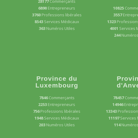
28177
Commerçants
6890
Entrepreneurs
10825
Comme
3760
Professions libérales
3557
Entrepr
8543
Services Médicaux
1323
Professions
363
Numéros Utiles
4001
Services 
244
Numéros 
Province du
Provi
Luxembourg
d'Anv
7846
Commerçants
78457
Comme
2253
Entrepreneurs
14946
Entrep
756
Professions libérales
13343
Profession
1948
Services Médicaux
11197
Services
203
Numéros Utiles
114
Numéros 