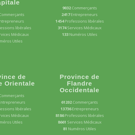
pitale
9032
Commerçants
Commerçants
2417
Entrepreneurs
ntrepreneurs
1454
Professions libérales
essions libérales
3174
Services Médicaux
rvices Médicaux
133
Numéros Utiles
méros Utiles
vince de
Province de
e Orientale
Flandre
Occidentale
Commerçants
Entrepreneurs
61202
Commerçants
essions libérales
13736
Entrepreneurs
rvices Médicaux
8186
Professions libérales
méros Utiles
8661
Services Médicaux
81
Numéros Utiles