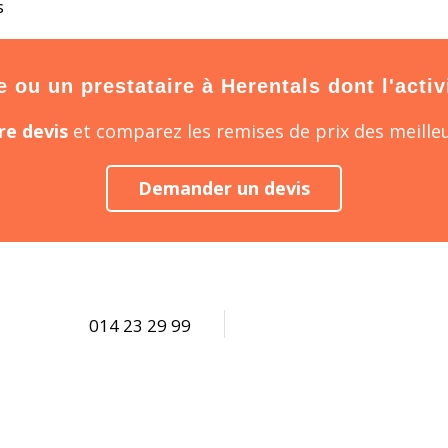
s
ou un prestataire à Herentals dont l'activ
e devis
et comparez les remises de prix des meilleu
Demander un devis
014 23 29 99