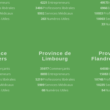
eneurs
6221
Entrepreneurs
49573
 libérales
3406
Professions libérales
6966
E
Médicaux
9302
Services Médicaux
10933
Prof
Utiles
263
Numéros Utiles
10003
Se
33
Nu
nce
Province de
Pro
ers
Limbourg
Flandr
rçants
35977
Commerçants
64580
reneurs
8893
Entrepreneurs
15083
s libérales
5219
Professions libérales
10748
Prof
 Médicaux
5909
Services Médicaux
10235
Se
Utiles
68
Numéros Utiles
84
Nu