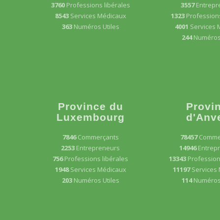
3760
Professions libérales
3557
Entrepr
8543
Services Médicaux
1323
Professions
363
Numéros Utiles
4001
Services 
244
Numéros 
Province du
Provi
Luxembourg
d'Anv
7846
Commerçants
78457
Comme
2253
Entrepreneurs
14946
Entrep
756
Professions libérales
13343
Profession
1948
Services Médicaux
11197
Services
203
Numéros Utiles
114
Numéros 