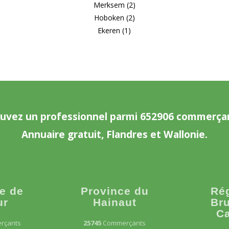
Merksem (2)
Hoboken (2)
Ekeren (1)
uvez un professionnel parmi 652906 commerça
Annuaire gratuit, Flandres et Wallonie.
e de
Province du
Ré
ur
Hainaut
Bru
Ca
rçants
25745
Commerçants