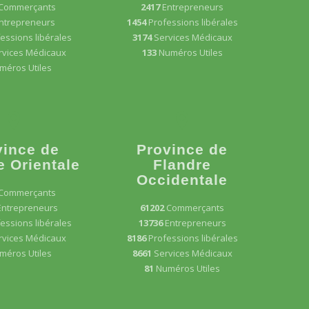
Commerçants
2417
Entrepreneurs
ntrepreneurs
1454
Professions libérales
essions libérales
3174
Services Médicaux
rvices Médicaux
133
Numéros Utiles
méros Utiles
vince de
Province de
e Orientale
Flandre
Occidentale
Commerçants
Entrepreneurs
61202
Commerçants
essions libérales
13736
Entrepreneurs
rvices Médicaux
8186
Professions libérales
méros Utiles
8661
Services Médicaux
81
Numéros Utiles