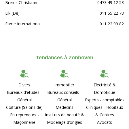
Brems Christiaan
0473 49 12 53
Eik (De)
011 55 22 73
Fame International
011 22 99 82
Tendances à Zonhoven
Divers
Immobilier
Electricité &
Bureaux d'études -
Bureaux conseils -
Domotique
Général
Général
Experts - comptables
Coiffure (Salons de)
Médecins
Cliniques - Hôpitaux
Entrepreneurs -
Instituts de beauté &
& Centres
Maçonnerie
Modelage d’ongles
Avocats