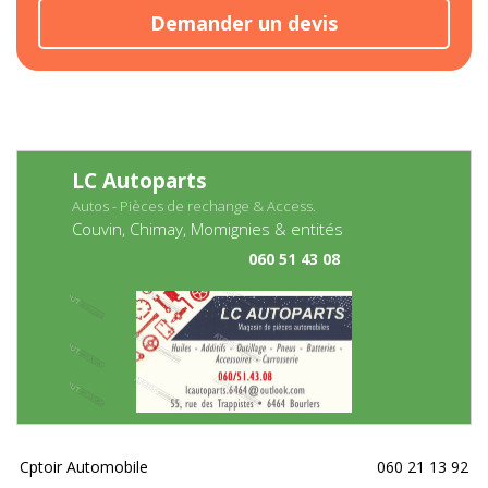
Demander un devis
LC Autoparts
Autos - Pièces de rechange & Access.
Couvin, Chimay, Momignies & entités
060 51 43 08
Cptoir Automobile
060 21 13 92