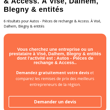
& Access. À Visé, Dalhem,
Blegny & entités
6 résultats pour Autos - Pièces de rechange & Access. À Visé,
Dalhem, Blegny & entités
Vous cherchez une entreprise ou un
prestataire à Visé, Dalhem, Blegny & entités
dont l'activité est : Autos - Pièces de
rechange & Access..
Demandez gratuitement votre devis
et
comparez les remises de prix des meilleurs
entrepreneurs de la région.
Demander un devis