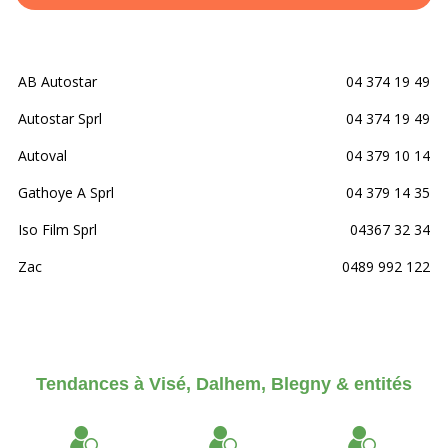
AB Autostar
04 374 19 49
Autostar Sprl
04 374 19 49
Autoval
04 379 10 14
Gathoye A Sprl
04 379 14 35
Iso Film Sprl
04367 32 34
Zac
0489 992 122
Tendances à Visé, Dalhem, Blegny & entités