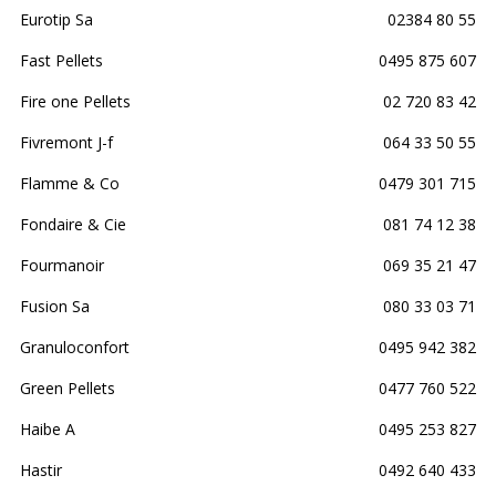
Eurotip Sa
02384 80 55
Fast Pellets
0495 875 607
Fire one Pellets
02 720 83 42
Fivremont J-f
064 33 50 55
Flamme & Co
0479 301 715
Fondaire & Cie
081 74 12 38
Fourmanoir
069 35 21 47
Fusion Sa
080 33 03 71
Granuloconfort
0495 942 382
Green Pellets
0477 760 522
Haibe A
0495 253 827
Hastir
0492 640 433