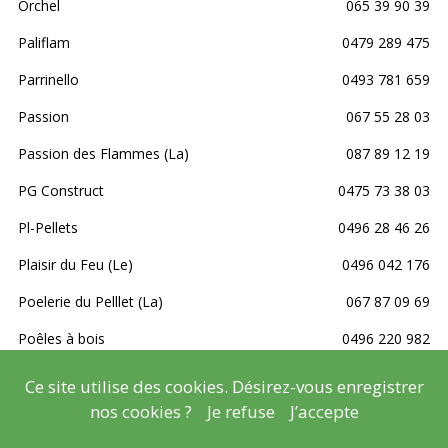
Orchel
065 39 90 39
Paliflam
0479 289 475
Parrinello
0493 781 659
Passion
067 55 28 03
Passion des Flammes (La)
087 89 12 19
PG Construct
0475 73 38 03
Pl-Pellets
0496 28 46 26
Plaisir du Feu (Le)
0496 042 176
Poelerie du Pelllet (La)
067 87 09 69
Poêles à bois
0496 220 982
Poeles Mario
069 78 13 19
Ce site utilise des cookies. Désirez-vous enregistrer
nos cookies ?
Je refuse
J’accepte
Postiaux
065 874 146