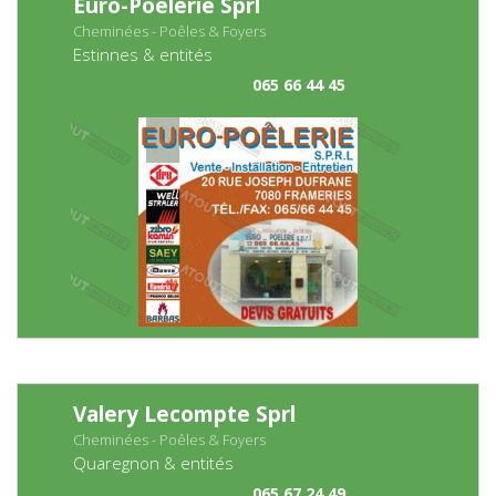
Euro-Poêlerie Sprl
Cheminées - Poêles & Foyers
Estinnes & entités
065 66 44 45
Valery Lecompte Sprl
Cheminées - Poêles & Foyers
Quaregnon & entités
065 67 24 49