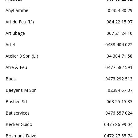
Anyflamme
02354 30 29
Art du Feu (L´)
084 22 15 97
Art´ubage
067 21 24 10
Artel
0488 404 022
Atelier 3 Sprl (L´)
04 384 71 58
Atre & Feu
0477 582 591
Baes
0473 292 513
Baeyens M Sprl
02384 67 37
Bastien Srl
068 55 15 33
Batiservices
0476 557 024
Becker Guido
0475 86 99 04
Bosmans Dave
0472 27 55 74