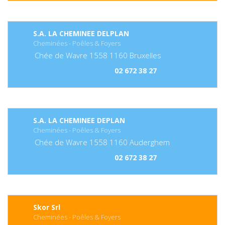
S.A. LA CHEMINEE DELPLAN
Cheminées - Poêles & Foyers
Chée de Wavre
1558
1160
Bruxelles
02 672 38 27
S.A. LA CHEMINEE DEPLAN
Cheminées - Poêles & Foyers
Chée de Wavre
1558
1160
Auderghem
02 672 38 27
Skor Srl
Cheminées - Poêles & Foyers