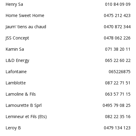
Henry Sa
010 84 09 09
Home Sweet Home
0475 212 423
Jaum' tiens au chaud
0470 872 344
JSS Concept
0478 062 226
Kamin Sa
071 38 20 11
L&D Energy
065 22 60 22
Lafontaine
065226875
Lamblotte
087 22 71 51
Lamoline & Fils
063 57 71 15
Lamourette B Sprl
0495 79 08 25
Lemineur et Fils (Ets)
082 22 35 16
Leroy B
0479 134 123