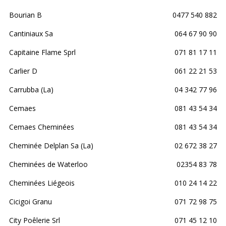
Bourian B
0477 540 882
Cantiniaux Sa
064 67 90 90
Capitaine Flame Sprl
071 81 17 11
Carlier D
061 22 21 53
Carrubba (La)
04 342 77 96
Cemaes
081 43 54 34
Cemaes Cheminées
081 43 54 34
Cheminée Delplan Sa (La)
02 672 38 27
Cheminées de Waterloo
02354 83 78
Cheminées Liégeois
010 24 14 22
Cicigoi Granu
071 72 98 75
City Poêlerie Srl
071 45 12 10