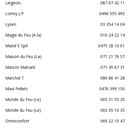
Liégeois
087 67 42 11
Lomry J-P
0496 555 495
Lysen
03 354 14 04
Magie du Feu (A la)
010 24 22 14
Mainil E Sprl
0475 28 10 01
Maison du Feu (La)
071 21 76 57
Maison Marrant
071 45 67 31
Marchal T
080 86 41 28
Maxi Pellets
0476 599 150
Monde du Feu (Le)
065 31 55 25
Monde du Feu (Le)
065 35 10 35
Omniconfort
069 22 10 47