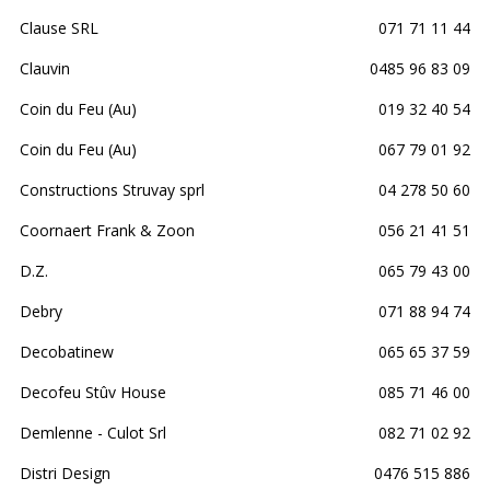
Clause SRL
071 71 11 44
Clauvin
0485 96 83 09
Coin du Feu (Au)
019 32 40 54
Coin du Feu (Au)
067 79 01 92
Constructions Struvay sprl
04 278 50 60
Coornaert Frank & Zoon
056 21 41 51
D.Z.
065 79 43 00
Debry
071 88 94 74
Decobatinew
065 65 37 59
Decofeu Stûv House
085 71 46 00
Demlenne - Culot Srl
082 71 02 92
Distri Design
0476 515 886