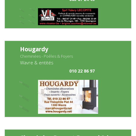
Hougardy
Cheminées - Poêles & Foyers
Wavre & entités
010 22 86 97