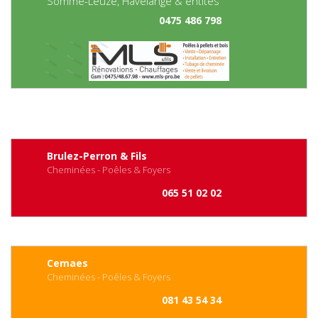
Somme-Leuze, Havelange & entités
0475 486 798
Brulez-Perron & Fils
Cheminées - Poêles & Foyers
065 51 02 02
Cemaes
Cheminées - Poêles & Foyers
081 43 54 34