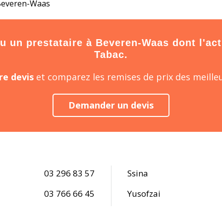
À Beveren-Waas
 un prestataire à Beveren-Waas dont l'activ
Tabac.
e devis
et comparez les remises de prix des meilleu
Demander un devis
03 296 83 57
Ssina
03 766 66 45
Yusofzai