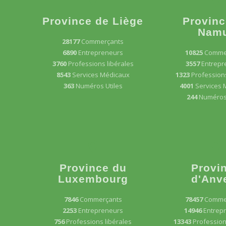
Province de Liège
Provinc
Nam
28177
Commerçants
6890
Entrepreneurs
10825
Comme
3760
Professions libérales
3557
Entrepr
8543
Services Médicaux
1323
Professions
363
Numéros Utiles
4001
Services 
244
Numéros 
Province du
Provi
Luxembourg
d'Anv
7846
Commerçants
78457
Comme
2253
Entrepreneurs
14946
Entrep
756
Professions libérales
13343
Profession