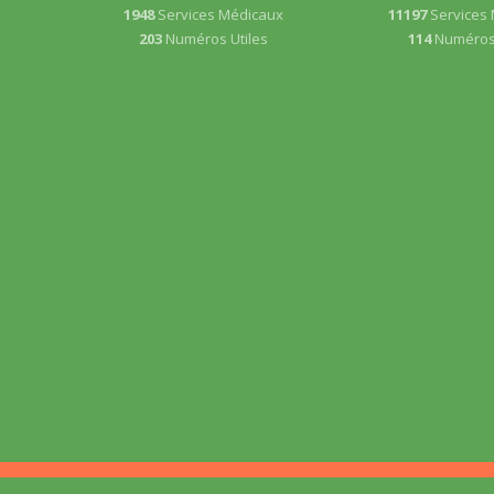
1948
Services Médicaux
11197
Services
203
Numéros Utiles
114
Numéros 