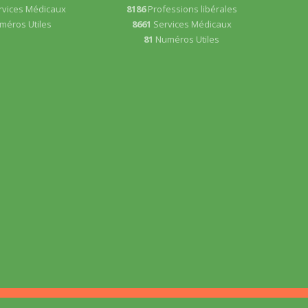
rvices Médicaux
8186
Professions libérales
méros Utiles
8661
Services Médicaux
81
Numéros Utiles