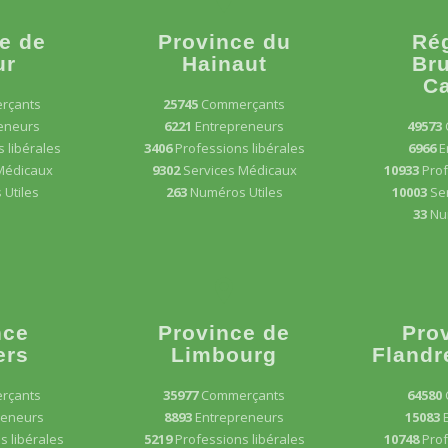
e de
Province du
Ré
ur
Hainaut
Bru
Ca
rçants
25745
Commerçants
eneurs
6221
Entrepreneurs
49573
 libérales
3406
Professions libérales
6966
E
Médicaux
9302
Services Médicaux
10933
Prof
Utiles
263
Numéros Utiles
10003
Se
33
Nu
nce
Province de
Pro
ers
Limbourg
Flandr
rçants
35977
Commerçants
64580
reneurs
8893
Entrepreneurs
15083
s libérales
5219
Professions libérales
10748
Prof