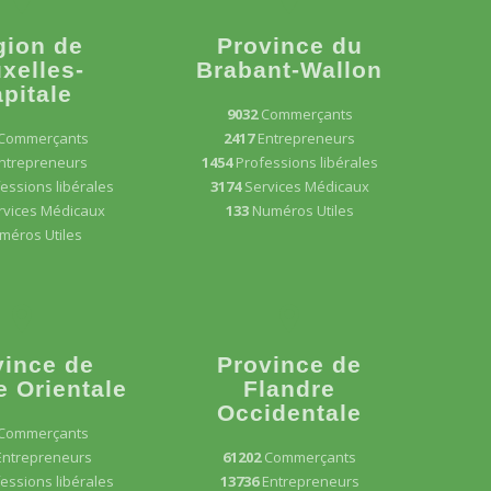
gion de
Province du
xelles-
Brabant-Wallon
pitale
9032
Commerçants
Commerçants
2417
Entrepreneurs
ntrepreneurs
1454
Professions libérales
essions libérales
3174
Services Médicaux
rvices Médicaux
133
Numéros Utiles
méros Utiles
vince de
Province de
e Orientale
Flandre
Occidentale
Commerçants
Entrepreneurs
61202
Commerçants
essions libérales
13736
Entrepreneurs