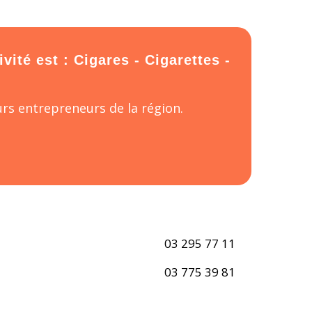
ité est : Cigares - Cigarettes -
rs entrepreneurs de la région.
03 295 77 11
03 775 39 81