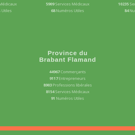
 Médicaux
5909
Services Médicaux
10235
Se
Utiles
68
Numéros Utiles
84
Nu
Province du
Brabant Flamand
44967
Commerçants
9117
Entrepreneurs
8903
Professions libérales
8154
Services Médicaux
91
Numéros Utiles