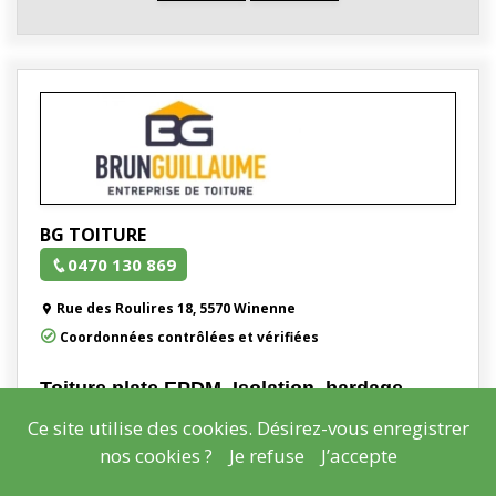
BG TOITURE
0470 130 869
Rue des Roulires 18, 5570 Winenne
Coordonnées contrôlées et vérifiées
Toiture plate EPDM, Isolation, bardage
Bg Toiture, Entrepreneur – Toitures & Charpentes
Ce site utilise des cookies. Désirez-vous enregistrer
- Toitures
nos cookies ?
Je refuse
J’accepte
- Construction et rénovation de charpente
- Bardage