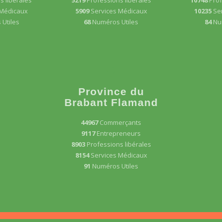
 Médicaux
5909
Services Médicaux
10235
Se
Utiles
68
Numéros Utiles
84
Nu
Province du
Brabant Flamand
44967
Commerçants
9117
Entrepreneurs
8903
Professions libérales
8154
Services Médicaux
91
Numéros Utiles