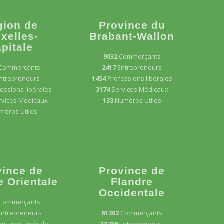
gion de
Province du
xelles-
Brabant-Wallon
pitale
9032
Commerçants
Commerçants
2417
Entrepreneurs
ntrepreneurs
1454
Professions libérales
essions libérales
3174
Services Médicaux
rvices Médicaux
133
Numéros Utiles
méros Utiles
vince de
Province de
e Orientale
Flandre
Occidentale
Commerçants
Entrepreneurs
61202
Commerçants
essions libérales
13736
Entrepreneurs