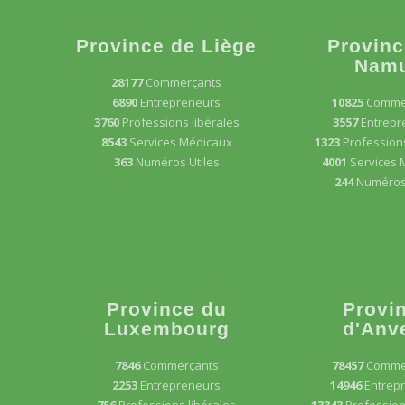
Province de Liège
Provinc
Nam
28177
Commerçants
6890
Entrepreneurs
10825
Comme
3760
Professions libérales
3557
Entrepr
8543
Services Médicaux
1323
Professions
363
Numéros Utiles
4001
Services 
244
Numéros 
Province du
Provi
Luxembourg
d'Anv
7846
Commerçants
78457
Comme
2253
Entrepreneurs
14946
Entrep
756
Professions libérales
13343
Profession