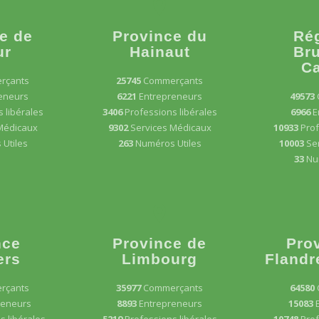
e de
Province du
Ré
ur
Hainaut
Bru
Ca
rçants
25745
Commerçants
eneurs
6221
Entrepreneurs
49573
 libérales
3406
Professions libérales
6966
E
Médicaux
9302
Services Médicaux
10933
Prof
Utiles
263
Numéros Utiles
10003
Se
33
Nu
nce
Province de
Pro
ers
Limbourg
Flandr
rçants
35977
Commerçants
64580
reneurs
8893
Entrepreneurs
15083
s libérales
5219
Professions libérales
10748
Prof