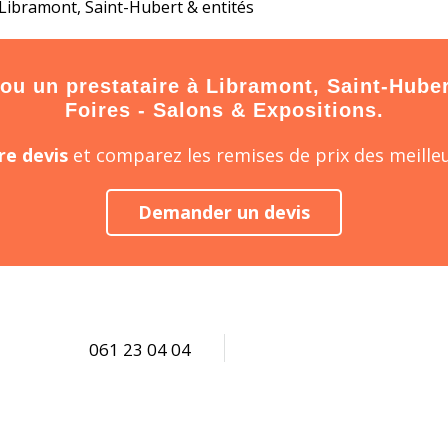
 Libramont, Saint-Hubert & entités
u un prestataire à Libramont, Saint-Hubert 
Foires - Salons & Expositions.
e devis
et comparez les remises de prix des meilleu
Demander un devis
061 23 04 04