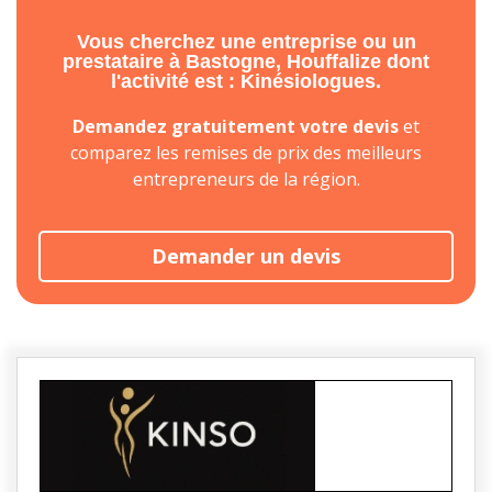
Vous cherchez une entreprise ou un
prestataire à Bastogne, Houffalize dont
l'activité est : Kinésiologues.
Demandez gratuitement votre devis
et
comparez les remises de prix des meilleurs
entrepreneurs de la région.
Demander un devis