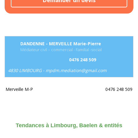
DANDENNE - MERVEILLE Marie-Pierre
Médiateur civil – commercial - Familial -social
0476 248 509
4830 LIMBOURG - mpdm.mediation@gmail.com
Merveille M-P
0476 248 509
Tendances à Limbourg, Baelen & entités