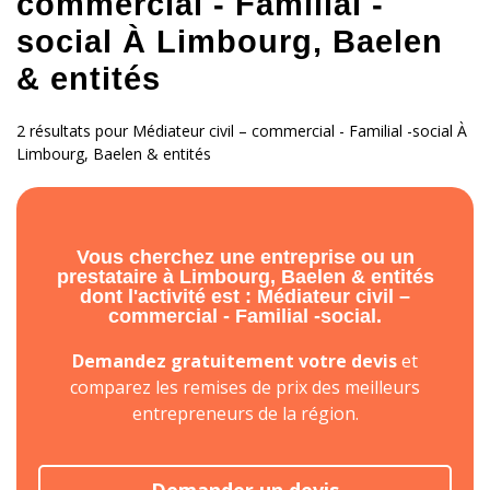
commercial - Familial -
social À Limbourg, Baelen
& entités
2 résultats pour Médiateur civil – commercial - Familial -social À
Limbourg, Baelen & entités
Vous cherchez une entreprise ou un
prestataire à Limbourg, Baelen & entités
dont l'activité est : Médiateur civil –
commercial - Familial -social.
Demandez gratuitement votre devis
et
comparez les remises de prix des meilleurs
entrepreneurs de la région.
Demander un devis