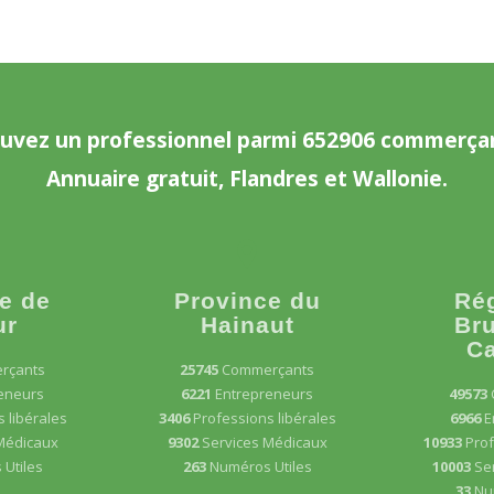
uvez un professionnel parmi 652906 commerça
Annuaire gratuit, Flandres et Wallonie.
e de
Province du
Ré
ur
Hainaut
Bru
Ca
rçants
25745
Commerçants
eneurs
6221
Entrepreneurs
49573
 libérales
3406
Professions libérales
6966
E
Médicaux
9302
Services Médicaux
10933
Prof
Utiles
263
Numéros Utiles
10003
Se
33
Nu