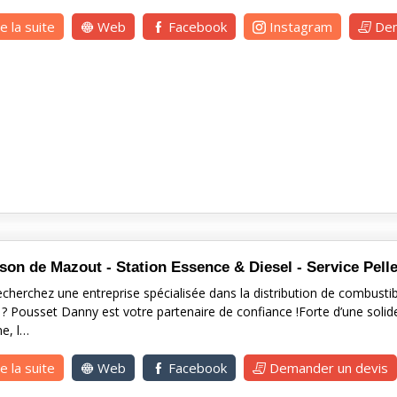
re la suite
Web
Facebook
Instagram
Dem
ison de Mazout - Station Essence & Diesel - Service Pelle
echerchez une entreprise spécialisée dans la distribution de combust
 ? Pousset Danny est votre partenaire de confiance !Forte d’une solid
e, l…
re la suite
Web
Facebook
Demander un devis