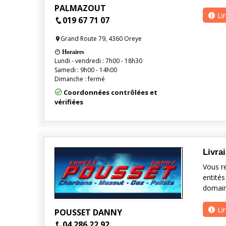
PALMAZOUT
Li
019 67 71 07
Grand Route 79, 4360 Oreye
Horaires
Lundi - vendredi : 7h00 - 18h30
Samedi : 9h00 - 14h00
Dimanche : fermé
Coordonnées contrôlées et
vérifiées
Livra
Vous r
entités
domain
Li
POUSSET DANNY
04 286 22 92