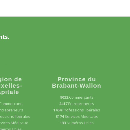
nts.
gion de
Province du
xelles-
Brabant-Wallon
pitale
9032
Commerçants
Commerçants
2417
Entrepreneurs
ntrepreneurs
1454
Professions libérales
essions libérales
3174
Services Médicaux
rvices Médicaux
133
Numéros Utiles
méros Utiles