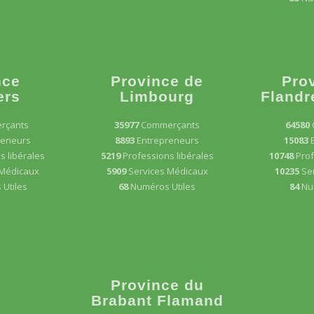
nce
Province de
Pro
ers
Limbourg
Flandr
rçants
35977
Commerçants
64580
reneurs
8893
Entrepreneurs
15083
s libérales
5219
Professions libérales
10748
Prof
 Médicaux
5909
Services Médicaux
10235
Se
Utiles
68
Numéros Utiles
84
Nu
Province du
Brabant Flamand