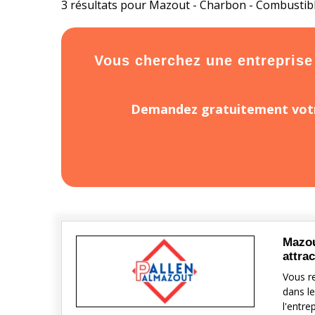
3 résultats pour Mazout - Charbon - Combustible
Vous cherchez une entreprise o
Demandez gratuitement votr
Mazou
attrac
Vous r
dans l
l'entre