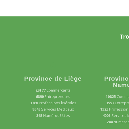
Tro
Province de Liège
Provinc
Nam
28177
Commerçants
6890
Entrepreneurs
10825
Comme
3760
Professions libérales
3557
Entrepr
8543
Services Médicaux
1323
Professions
363
Numéros Utiles
4001
Services 
244
Numéros 