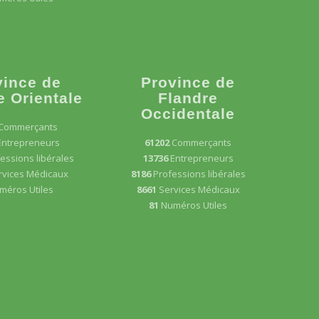
vince de
Province de
e Orientale
Flandre
Occidentale
Commerçants
Entrepreneurs
61202
Commerçants
essions libérales
13736
Entrepreneurs
rvices Médicaux
8186
Professions libérales
méros Utiles
8661
Services Médicaux
81
Numéros Utiles