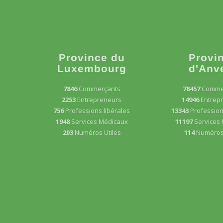
Province du
Provi
Luxembourg
d'Anv
7846
Commerçants
78457
Comme
2253
Entrepreneurs
14946
Entrep
756
Professions libérales
13343
Profession
1948
Services Médicaux
11197
Services
203
Numéros Utiles
114
Numéros 