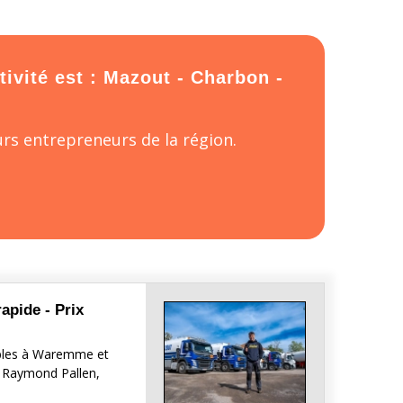
tivité est : Mazout - Charbon -
rs entrepreneurs de la région.
apide - Prix
tibles à Waremme et
r Raymond Pallen,