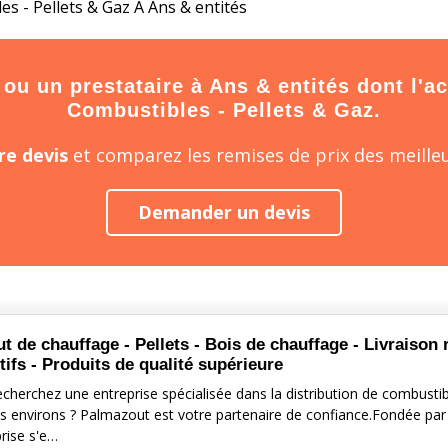
s - Pellets & Gaz À Ans & entités
u un prestataire à Ans & entités dont l'ac
Combustibles - Pellets & Gaz.
e devis
et comparez les remises de prix des meilleu
Demander un devis
t de chauffage - Pellets - Bois de chauffage - Livraison r
tifs - Produits de qualité supérieure
echerchez une entreprise spécialisée dans la distribution de combus
es environs ? Palmazout est votre partenaire de confiance.Fondée pa
prise s'e…