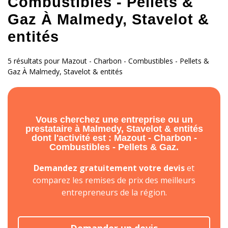
Combustibles - Pellets &
Gaz À Malmedy, Stavelot &
entités
5 résultats pour Mazout - Charbon - Combustibles - Pellets &
Gaz À Malmedy, Stavelot & entités
Vous cherchez une entreprise ou un
prestataire à Malmedy, Stavelot & entités
dont l'activité est : Mazout - Charbon -
Combustibles - Pellets & Gaz.
Demandez gratuitement votre devis
et
comparez les remises de prix des meilleurs
entrepreneurs de la région.
Demander un devis