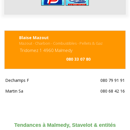
Blaise Mazout
Mazout - Charbon - Combustibles - Pellets & Gaz
Tridomez
1
4960
Malmedy
080 33 07 80
Dechamps F
080 79 91 91
Martin Sa
080 68 42 16
Tendances à Malmedy, Stavelot & entités