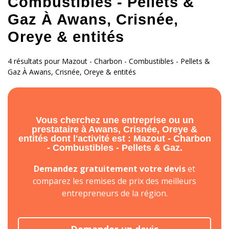
Combustibles - Pellets &
Gaz À Awans, Crisnée,
Oreye & entités
4 résultats pour Mazout - Charbon - Combustibles - Pellets &
Gaz À Awans, Crisnée, Oreye & entités
Vous cherchez une entreprise ou un
prestataire à Awans, Crisnée, Oreye &
entités dont l'activité est : Mazout - Charbon
- Combustibles - Pellets & Gaz.
Demandez gratuitement votre devis
et
comparez les remises de prix des meilleurs
entrepreneurs de la région.
Demander un devis