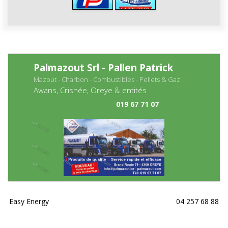
Palmazout Srl - Pallen Patrick
Mazout - Charbon - Combustibles - Pellets & Gaz
Awans, Crisnée, Oreye & entités
019 67 71 07
Easy Energy
04 257 68 88