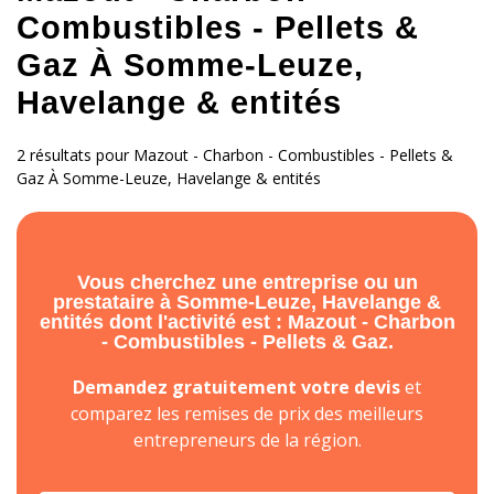
Combustibles - Pellets &
Gaz À Somme-Leuze,
Havelange & entités
2 résultats pour Mazout - Charbon - Combustibles - Pellets &
Gaz À Somme-Leuze, Havelange & entités
Vous cherchez une entreprise ou un
prestataire à Somme-Leuze, Havelange &
entités dont l'activité est : Mazout - Charbon
- Combustibles - Pellets & Gaz.
Demandez gratuitement votre devis
et
comparez les remises de prix des meilleurs
entrepreneurs de la région.