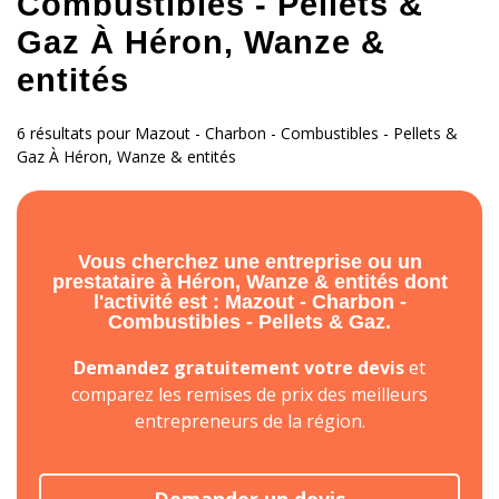
Combustibles - Pellets &
Gaz À Héron, Wanze &
entités
6 résultats pour Mazout - Charbon - Combustibles - Pellets &
Gaz À Héron, Wanze & entités
Vous cherchez une entreprise ou un
prestataire à Héron, Wanze & entités dont
l'activité est : Mazout - Charbon -
Combustibles - Pellets & Gaz.
Demandez gratuitement votre devis
et
comparez les remises de prix des meilleurs
entrepreneurs de la région.
Demander un devis