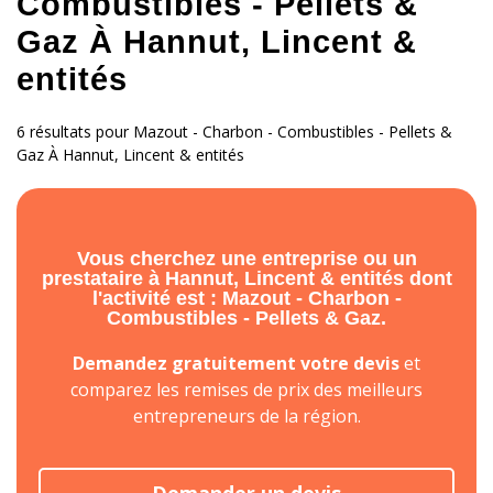
Combustibles - Pellets &
Gaz À Hannut, Lincent &
entités
6 résultats pour Mazout - Charbon - Combustibles - Pellets &
Gaz À Hannut, Lincent & entités
Vous cherchez une entreprise ou un
prestataire à Hannut, Lincent & entités dont
l'activité est : Mazout - Charbon -
Combustibles - Pellets & Gaz.
Demandez gratuitement votre devis
et
comparez les remises de prix des meilleurs
entrepreneurs de la région.
Demander un devis