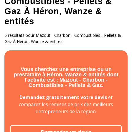
Combustibles - Pellets &
Gaz À Héron, Wanze &
entités
6 résultats pour Mazout - Charbon - Combustibles - Pellets &
Gaz À Héron, Wanze & entités
Vous cherchez une entreprise ou un
prestataire à Héron, Wanze & entités dont
l'activité est : Mazout - Charbon -
Combustibles - Pellets & Gaz.
Demandez gratuitement votre devis
et
comparez les remises de prix des meilleurs
entrepreneurs de la région.
Demander un devis