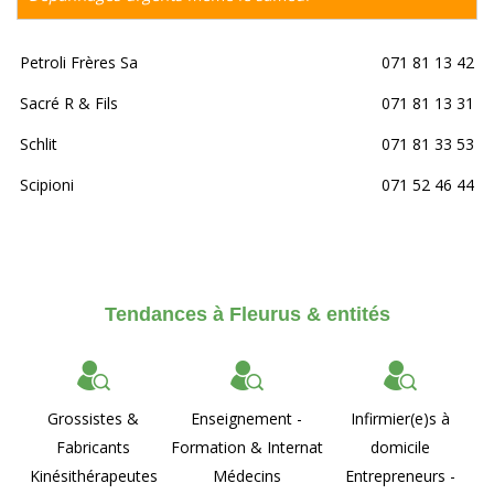
Petroli Frères Sa
071 81 13 42
Sacré R & Fils
071 81 13 31
Schlit
071 81 33 53
Scipioni
071 52 46 44
Tendances à Fleurus & entités
Grossistes &
Enseignement -
Infirmier(e)s à
Fabricants
Formation & Internat
domicile
Kinésithérapeutes
Médecins
Entrepreneurs -