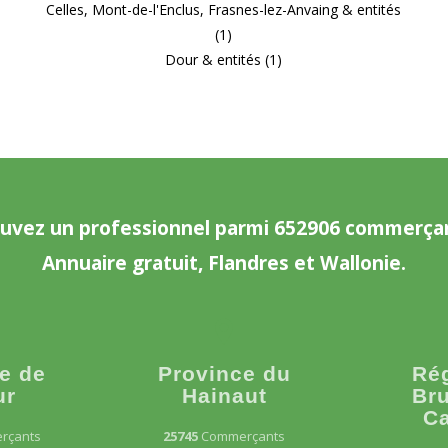
Celles, Mont-de-l'Enclus, Frasnes-lez-Anvaing & entités
(1)
Dour & entités (1)
uvez un professionnel parmi 652906 commerça
Annuaire gratuit, Flandres et Wallonie.
e de
Province du
Ré
ur
Hainaut
Bru
Ca
rçants
25745
Commerçants