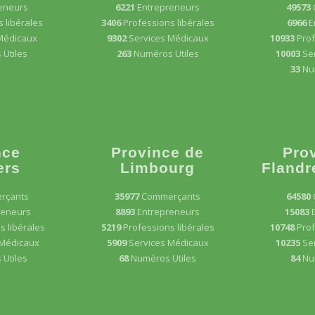
eneurs
6221
Entrepreneurs
49573
 libérales
3406
Professions libérales
6966
E
Médicaux
9302
Services Médicaux
10933
Prof
Utiles
263
Numéros Utiles
10003
Se
33
Nu
nce
Province de
Pro
ers
Limbourg
Flandr
rçants
35977
Commerçants
64580
reneurs
8893
Entrepreneurs
15083
s libérales
5219
Professions libérales
10748
Prof
 Médicaux
5909
Services Médicaux
10235
Se
Utiles
68
Numéros Utiles
84
Nu