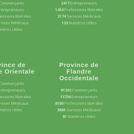
Commerçants
2417
Entrepreneurs
ntrepreneurs
1454
Professions libérales
essions libérales
3174
Services Médicaux
rvices Médicaux
133
Numéros Utiles
méros Utiles
vince de
Province de
e Orientale
Flandre
Occidentale
Commerçants
Entrepreneurs
61202
Commerçants
essions libérales
13736
Entrepreneurs
rvices Médicaux
8186
Professions libérales
méros Utiles
8661
Services Médicaux
81
Numéros Utiles