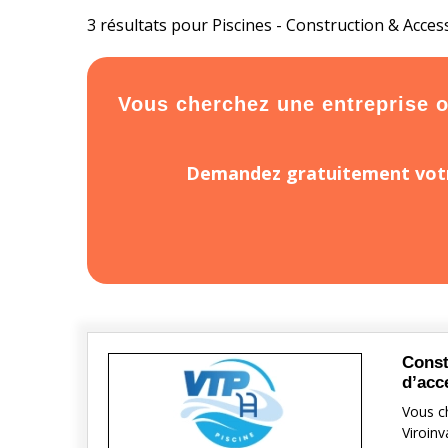
3 résultats pour Piscines - Construction & Acces
Vous cherchez une entreprise ou
Demandez gratuitement votr
Const
d’acc
Vous ch
Viroinv