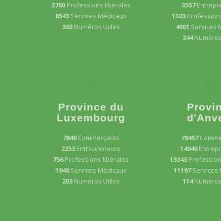
3760
Professions libérales
3557
Entrepr
8543
Services Médicaux
1323
Professions
363
Numéros Utiles
4001
Services 
244
Numéros 
Province du
Provi
Luxembourg
d'Anv
7846
Commerçants
78457
Comme
2253
Entrepreneurs
14946
Entrep
756
Professions libérales
13343
Profession
1948
Services Médicaux
11197
Services
203
Numéros Utiles
114
Numéros 