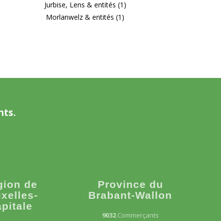
Jurbise, Lens & entités (1)
Morlanwelz & entités (1)
nts.
gion de
Province du
xelles-
Brabant-Wallon
pitale
9032
Commerçants