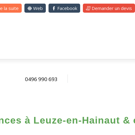
re la suite
Web
Facebook
Demander un devis
0496 990 693
ces à Leuze-en-Hainaut & 