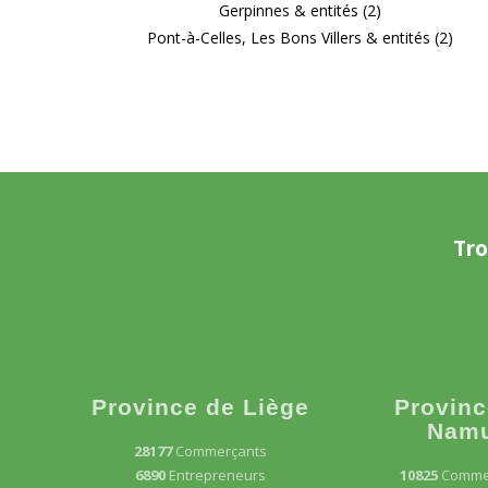
Gerpinnes & entités (2)
Pont-à-Celles, Les Bons Villers & entités (2)
Tro
Province de Liège
Provinc
Nam
28177
Commerçants
6890
Entrepreneurs
10825
Comme