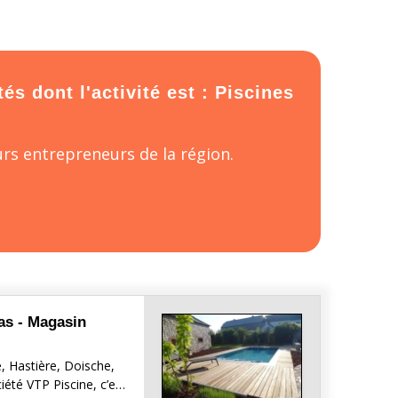
s dont l'activité est : Piscines
rs entrepreneurs de la région.
pas - Magasin
e, Hastière, Doische,
ciété VTP Piscine, c’e…