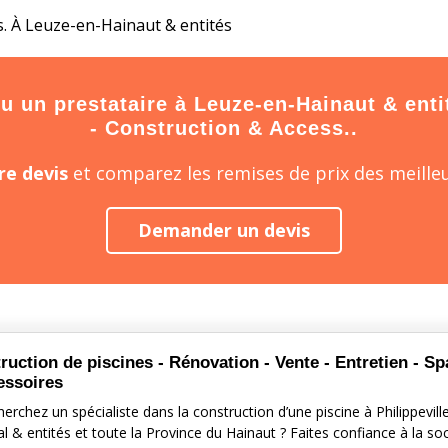
s. À Leuze-en-Hainaut & entités
 un prestataire à Leuze-en-Hainaut & entité
- Construction & Access..
e devis
et comparez les remises de prix des meilleu
Demander un devis
ruction de piscines - Rénovation - Vente - Entretien - S
essoires
erchez un spécialiste dans la construction d’une piscine à Philippevill
al & entités et toute la Province du Hainaut ? Faites confiance à la so