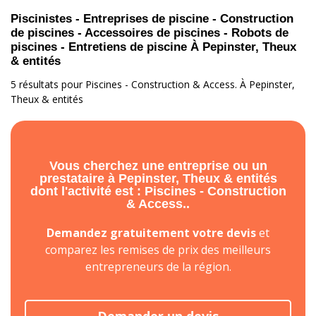
Piscinistes - Entreprises de piscine - Construction
de piscines - Accessoires de piscines - Robots de
piscines - Entretiens de piscine À Pepinster, Theux
& entités
5 résultats pour Piscines - Construction & Access. À Pepinster,
Theux & entités
Vous cherchez une entreprise ou un
prestataire à Pepinster, Theux & entités
dont l'activité est : Piscines - Construction
& Access..
Demandez gratuitement votre devis
et
comparez les remises de prix des meilleurs
entrepreneurs de la région.
Demander un devis